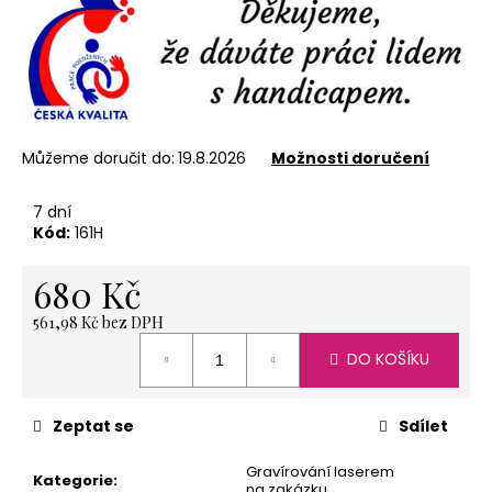
č
u
j
e
m
e
Můžeme doručit do:
19.8.2026
Možnosti doručení
ČAJ
7 dní
OVOCNÝ,
Kód:
161H
ANDĚLSKÉ
SNĚNÍ
30
680 Kč
GR
53
561,98 Kč bez DPH
Kč
Měrná
DO KOŠÍKU
cena:
Zeptat se
Sdílet
Gravírování laserem
Kategorie
:
na zakázku