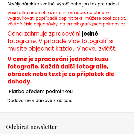
Skvělý dárek ke svatbě, výročí nebo jen tak pro radost.
Vaši fotku nebo obrázek a informace, co chcete
vygravírovat, popřípadě doplnit text, můžete také zaslat,
včetně čísla objednávky, na email:
grafik@chrpakrnov.cz
Cena zahrnuje zpracování
jedné
fotografie. V případě více fotografií si
musíte objednat každou vínovku zvlášť.
V ceně je zpracování jednoho kusu
fotografie. Každá další fotografie,
obrázek nebo text je za příplatek dle
dohody.
Platba předem podmínkou.
Dodáváme v dárkové krabičce.
Z
á
Odebírat newsletter
p