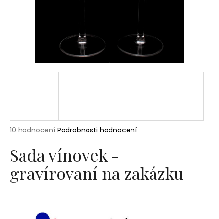
a
j
í
t
?
HLEDAT
Průměrné
10 hodnocení
Podrobnosti hodnocení
hodnocení
produktu
Sada vínovek -
D
je
o
gravírovaní na zakázku
5,0
p
z
5
o
hvězdiček.
r
u