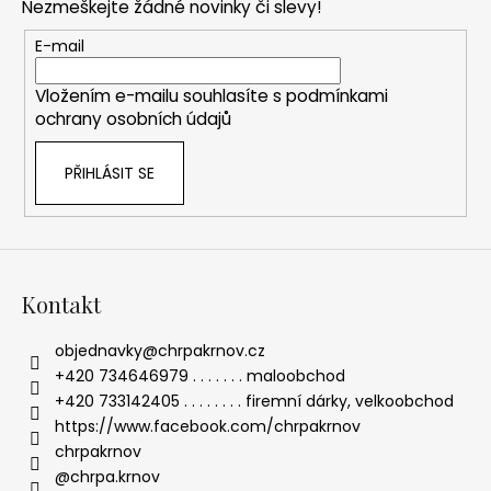
Nezmeškejte žádné novinky či slevy!
a
t
E-mail
í
Vložením e-mailu souhlasíte s
podmínkami
ochrany osobních údajů
PŘIHLÁSIT SE
Kontakt
objednavky
@
chrpakrnov.cz
+420 734646979 . . . . . . . maloobchod
+420 733142405 . . . . . . . . firemní dárky, velkoobchod
https://www.facebook.com/chrpakrnov
chrpakrnov
@chrpa.krnov