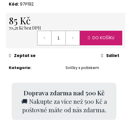
č
Kód:
97P192
u
j
85 Kč
e
m
70,25 Kč bez DPH
e
Měrná
DO KOŠÍKU
cena:
NEREZOVÁ
Zeptat se
Sdílet
LŽIČKA
-
Kategorie
:
Svíčky s potiskem
NA
ZAKÁZKU
13,5
CM-
PLATBA
Doprava zdarma nad 500 Kč
PŘEDEM
118
🚚 Nakupte za více než 500 Kč a
Kč
poštovné máte od nás zdarma.