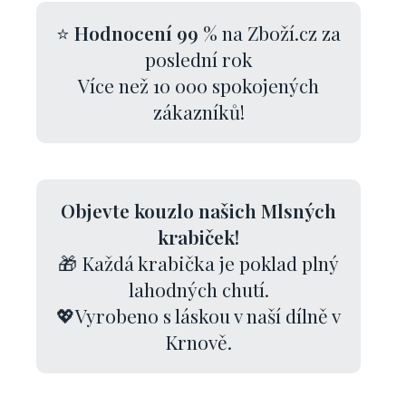
⭐
Hodnocení 99 %
na Zboží.cz za
poslední rok
Více než 10 000 spokojených
zákazníků!
Objevte kouzlo našich Mlsných
krabiček!
🎁 Každá krabička je poklad plný
lahodných chutí.
💖Vyrobeno s láskou v naší dílně v
Krnově.