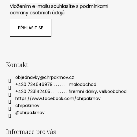
í
Vložením e-mailu souhlasíte s
podmínkami
ochrany osobních údajů
PŘIHLÁSIT SE
Kontakt
objednavky
@
chrpakrnov.cz
+420 734646979 . . . . . . . maloobchod
+420 733142405 . . . . . . . . firemní dárky, velkoobchod
https://www.facebook.com/chrpakrnov
chrpakrnov
@chrpa.krnov
Informace pro vás