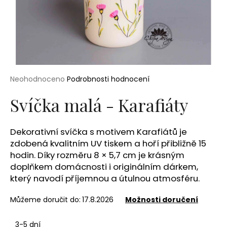
a
j
í
t
?
Průměrné
Neohodnoceno
Podrobnosti hodnocení
hodnocení
produktu
Svíčka malá - Karafiáty
je
0,0
HLEDAT
z
Dekorativní svíčka s motivem Karafiátů je
5
zdobená kvalitním UV tiskem a hoří přibližně 15
hvězdiček.
hodin. Díky rozměru 8 × 5,7 cm je krásným
D
doplňkem domácnosti i originálním dárkem,
o
který navodí příjemnou a útulnou atmosféru.
p
o
Můžeme doručit do:
17.8.2026
Možnosti doručení
r
u
3-5 dní