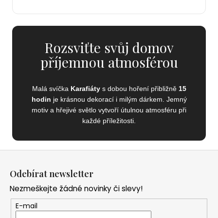
Rozsviťte svůj domov
příjemnou atmosférou
Malá svíčka
Karafiáty
s dobou hoření přibližně
15
hodin
je krásnou dekorací i milým dárkem. Jemný
motiv a hřejivé světlo vytvoří útulnou atmosféru při
každé příležitosti.
Z
á
Odebírat newsletter
p
Nezmeškejte žádné novinky či slevy!
a
t
E-mail