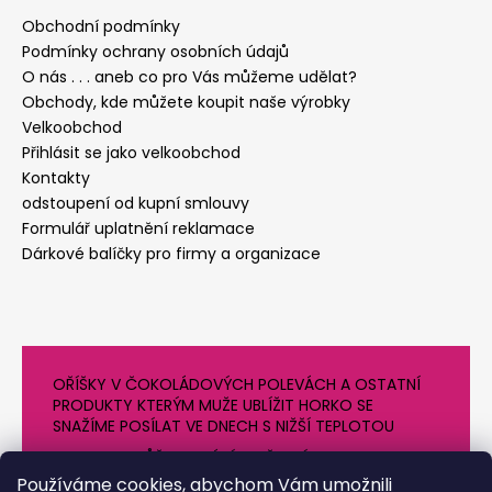
Obchodní podmínky
Podmínky ochrany osobních údajů
O nás . . . aneb co pro Vás můžeme udělat?
Obchody, kde můžete koupit naše výrobky
Velkoobchod
Přihlásit se jako velkoobchod
Kontakty
odstoupení od kupní smlouvy
Formulář uplatnění reklamace
Dárkové balíčky pro firmy a organizace
OŘÍŠKY V ČOKOLÁDOVÝCH POLEVÁCH A OSTATNÍ
PRODUKTY KTERÝM MUŽE UBLÍŽIT HORKO SE
SNAŽÍME POSÍLAT VE DNECH S NIŽŠÍ TEPLOTOU
PROTO SE MŮŽE DODÁNÍ O NĚJAKÝ DEN OPOZDIT.
DĚKUJEME ZA POCHOPENÍ
Používáme cookies, abychom Vám umožnili