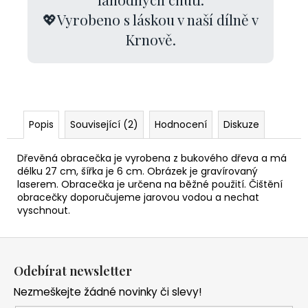
💖Vyrobeno s láskou v naší dílně v
Krnově.
Popis
Související (2)
Hodnocení
Diskuze
Dřevěná obracečka je vyrobena z bukového dřeva a má
délku 27 cm, šířka je 6 cm. Obrázek je gravírovaný
laserem. Obracečka je určena na běžné použití. Čištění
obracečky doporučujeme jarovou vodou a nechat
vyschnout.
Z
á
Odebírat newsletter
p
Nezmeškejte žádné novinky či slevy!
a