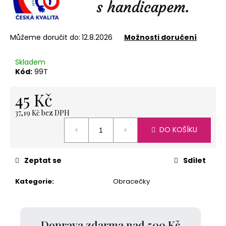
č
u
j
e
Můžeme doručit do:
12.8.2026
Možnosti doručení
m
e
Skladem
Kód:
99T
45 Kč
SVÍČKA
LODIČKA
-
37,19 Kč bez DPH
MALÁ
Měrná
-
DO KOŠÍKU
cena:
BÍLÁ
20
Kč
Zeptat se
Sdílet
Kategorie
:
Obracečky
Doprava zdarma nad 500 Kč