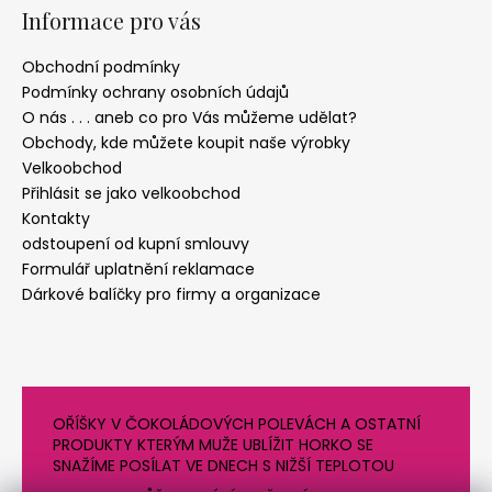
Informace pro vás
Obchodní podmínky
Podmínky ochrany osobních údajů
O nás . . . aneb co pro Vás můžeme udělat?
Obchody, kde můžete koupit naše výrobky
Velkoobchod
Přihlásit se jako velkoobchod
Kontakty
odstoupení od kupní smlouvy
Formulář uplatnění reklamace
Dárkové balíčky pro firmy a organizace
OŘÍŠKY V ČOKOLÁDOVÝCH POLEVÁCH A OSTATNÍ
PRODUKTY KTERÝM MUŽE UBLÍŽIT HORKO SE
SNAŽÍME POSÍLAT VE DNECH S NIŽŠÍ TEPLOTOU