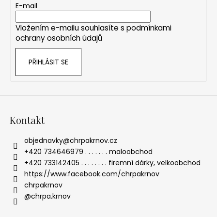
t
E-mail
í
Vložením e-mailu souhlasíte s
podmínkami
ochrany osobních údajů
PŘIHLÁSIT SE
Kontakt
objednavky
@
chrpakrnov.cz
+420 734646979 . . . . . . . maloobchod
+420 733142405 . . . . . . . . firemní dárky, velkoobchod
https://www.facebook.com/chrpakrnov
chrpakrnov
@chrpa.krnov