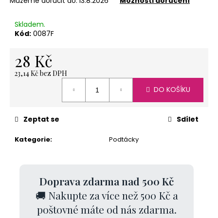
č
Můžeme doručit do:
13.8.2026
Možnosti doručení
u
j
Skladem.
e
Kód:
0087F
m
e
28 Kč
23,14 Kč bez DPH
Měrná
DO KOŠÍKU
SVÍČKA
cena:
LODIČKA
-
MALÁ
Zeptat se
Sdílet
-
BÍLÁ
Kategorie
:
Podtácky
20
Kč
Doprava zdarma nad 500 Kč
🚚 Nakupte za více než 500 Kč a
poštovné máte od nás zdarma.