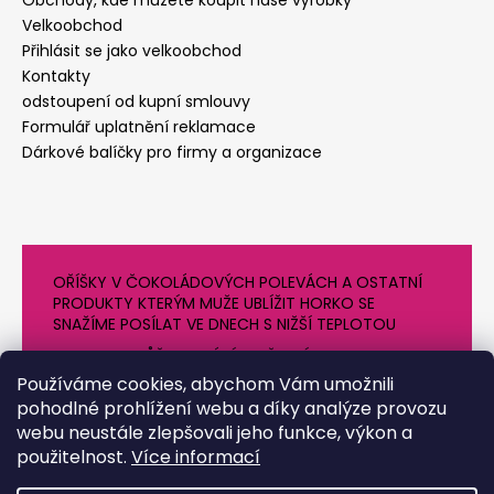
Obchody, kde můžete koupit naše výrobky
Velkoobchod
Přihlásit se jako velkoobchod
Kontakty
odstoupení od kupní smlouvy
Formulář uplatnění reklamace
Dárkové balíčky pro firmy a organizace
OŘÍŠKY V ČOKOLÁDOVÝCH POLEVÁCH A OSTATNÍ
PRODUKTY KTERÝM MUŽE UBLÍŽIT HORKO SE
SNAŽÍME POSÍLAT VE DNECH S NIŽŠÍ TEPLOTOU
PROTO SE MŮŽE DODÁNÍ O NĚJAKÝ DEN OPOZDIT.
DĚKUJEME ZA POCHOPENÍ
Používáme cookies, abychom Vám umožnili
pohodlné prohlížení webu a díky analýze provozu
webu neustále zlepšovali jeho funkce, výkon a
použitelnost.
Více informací