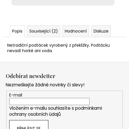
Popis
Související (2)
Hodnocení
Diskuze
Netradiční podtácek vyrobený z překližky. Podtácku
nevadí horké ani voda.
Z
á
Odebírat newsletter
p
Nezmeškejte žádné novinky či slevy!
a
t
E-mail
í
Vložením e-mailu souhlasíte s
podmínkami
ochrany osobních údajů
PŘIHLÁSIT SE