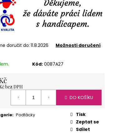
ÍŽ 1 KG
e doručit do:
11.8.2026
Možnosti doručení
dem.
Kód:
0087A27
Kč
 Kč bez DPH
á
DO KOŠÍKU
Tisk
gorie
:
Podtácky
Zeptat se
Sdílet