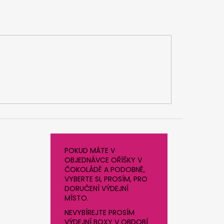
POKUD MÁTE V
OBJEDNÁVCE OŘÍŠKY V
ČOKOLÁDĚ A PODOBNĚ,
VYBERTE SI, PROSÍM, PRO
DORUČENÍ VÝDEJNÍ
MÍSTO.
NEVYBÍREJTE PROSÍM
VÝDEJNÍ BOXY V OBDOBÍ