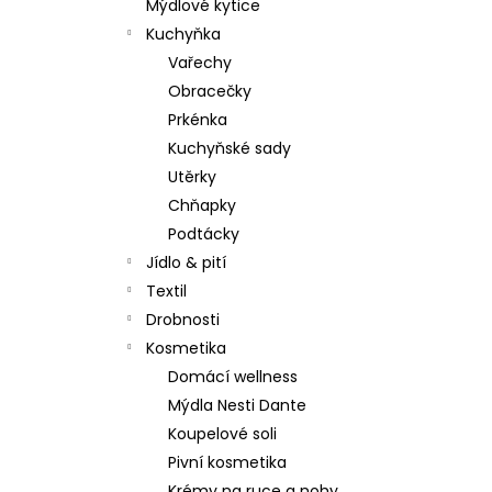
Mýdlové kytice
Kuchyňka
Vařechy
Obracečky
Prkénka
Kuchyňské sady
Utěrky
Chňapky
Podtácky
Jídlo & pití
Textil
Drobnosti
Kosmetika
Domácí wellness
Mýdla Nesti Dante
Koupelové soli
Pivní kosmetika
Krémy na ruce a nohy