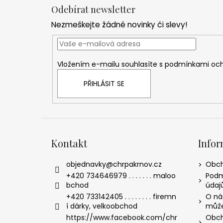
á
Odebírat newsletter
p
Nezmeškejte žádné novinky či slevy!
a
t
í
Vložením e-mailu souhlasíte s
podmínkami och
PŘIHLÁSIT SE
Kontakt
Infor
objednavky
@
chrpakrnov.cz
Obch
+420 734646979 . . . . . . . maloo
Podm
bchod
údaj
+420 733142405 . . . . . . . . firemn
O nás
í dárky, velkoobchod
může
https://www.facebook.com/chr
Obch