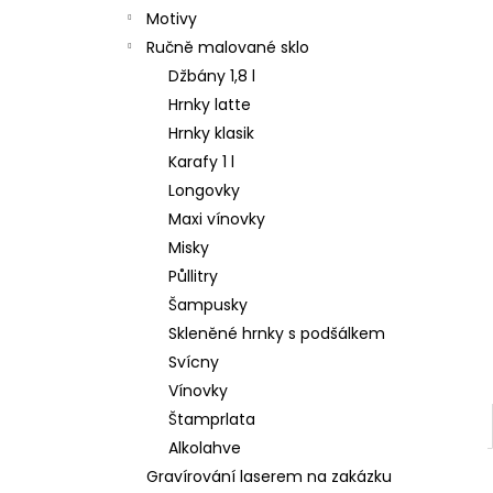
Motivy
Ručně malované sklo
Džbány 1,8 l
Hrnky latte
Hrnky klasik
Karafy 1 l
Longovky
Maxi vínovky
Misky
Půllitry
Šampusky
Skleněné hrnky s podšálkem
Svícny
Vínovky
Štamprlata
Alkolahve
Gravírování laserem na zakázku