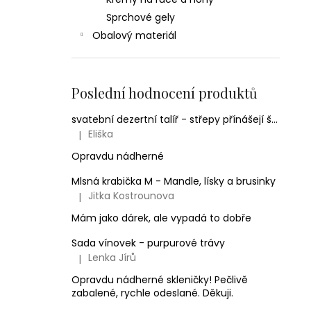
Sprchové gely
Obalový materiál
Poslední hodnocení produktů
svatební dezertní talíř - střepy přínášejí štěstí, srdíčko balónek
Eliška
|
Hodnocení produktu je 5 z 5 hvězdiček.
Opravdu nádherné
Mlsná krabička M - Mandle, lísky a brusinky
Jitka Kostrounova
|
Hodnocení produktu je 5 z 5 hvězdiček.
Mám jako dárek, ale vypadá to dobře
Sada vínovek - purpurové trávy
Lenka Jírů
|
Hodnocení produktu je 5 z 5 hvězdiček.
Opravdu nádherné skleničky! Pečlivě
zabalené, rychle odeslané. Děkuji.