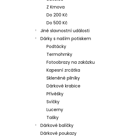
n
NEREZOVÁ LŽIČKA - NA ZAKÁZKU 17
Z Krnova
CM- PLATBA PŘEDEM
e
Do 200 Kč
118 Kč
l
Do 500 Kč
Jiné slavnostní události
Dárky s naším potiskem
Podtácky
Termohrnky
Fotoobrazy na zakázku
Kapesní zrcátka
Skleněné pilníky
Dárkové krabice
Přívěšky
Svíčky
Lucerny
Tašky
Dárkové balíčky
Dárkové poukazy