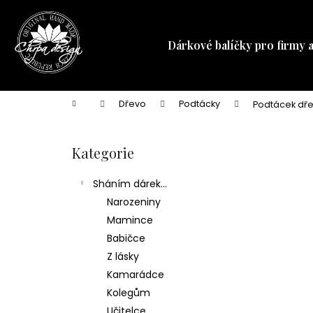
K
Přejít
na
o
obsah
Zpět
Zpět
š
Dárkové balíčky pro firmy 
do
do
í
obchodu
obchodu
k
Domů
Dřevo
Podtácky
Podtácek dře
P
o
Kategorie
Přeskočit
s
kategorie
t
Sháním dárek...
r
Narozeniny
a
Mamince
n
Babičce
n
Z lásky
í
Kamarádce
p
Kolegům
a
Učitelce