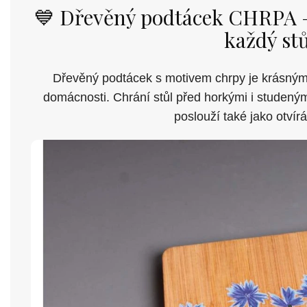
💙 Dřevěný podtácek CHRPA –
každý stů
Dřevěný podtácek s motivem chrpy je krásným
domácnosti. Chrání stůl před horkými i studeným
poslouží také jako otvír