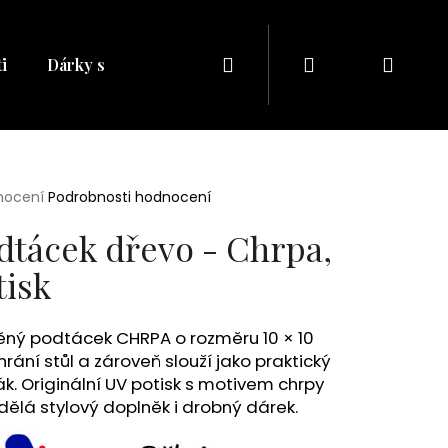
Hledat
Přihlášení
Náku
i
Dárky s naším potiskem
Dárkové balíčky
Dá
košík
rné
nocení
Podrobnosti hodnocení
cení
ktu
dtácek dřevo - Chrpa,
tisk
ček.
ěný podtácek CHRPA o rozměru 10 × 10
rání stůl a zároveň slouží jako praktický
ák. Originální UV potisk s motivem chrpy
Následující
 dělá stylový doplněk i drobný dárek.