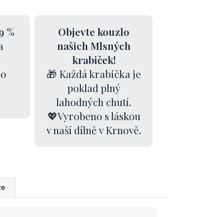
9 %
Objevte kouzlo
a
našich Mlsných
k
krabiček!
00
🎁 Každá krabička je
poklad plný
lahodných chutí.
💖Vyrobeno s láskou
v naší dílně v Krnově.
ze