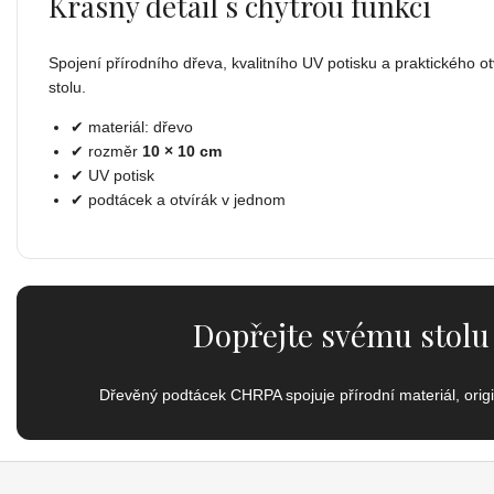
Krásný detail s chytrou funkcí
Spojení přírodního dřeva, kvalitního UV potisku a praktického o
stolu.
✔ materiál: dřevo
✔ rozměr
10 × 10 cm
✔ UV potisk
✔ podtácek a otvírák v jednom
Dopřejte svému stolu 
Dřevěný podtácek CHRPA spojuje přírodní materiál, origin