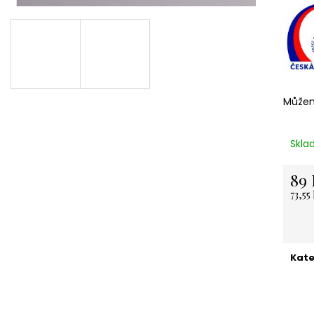
NEREZOVÁ LŽIČKA - NA ZAKÁZKU 13,5
KARTONOVÁ STŘ
CM- PLATBA PŘEDEM
11 Kč
118 Kč
Můžem
Skla
89 
73,55
Měrn
cena:
Kate