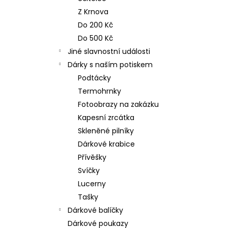
n
NEREZOVÁ LŽIČKA - NA ZAKÁZKU 17
Z Krnova
CM- PLATBA PŘEDEM
e
Do 200 Kč
118 Kč
l
Do 500 Kč
Jiné slavnostní události
Dárky s naším potiskem
Podtácky
Termohrnky
Fotoobrazy na zakázku
Kapesní zrcátka
Skleněné pilníky
Dárkové krabice
Přívěšky
Svíčky
Lucerny
Tašky
Dárkové balíčky
Dárkové poukazy