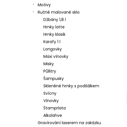
Motivy
Ručně malované sklo
Džbány 1,8 l
Hrnky latte
Hrnky klasik
Karafy 1 l
Longovky
Maxi vínovky
Misky
Půllitry
Šampusky
Skleněné hrnky s podšálkem
Svícny
Vínovky
Štamprlata
Alkolahve
Gravírování laserem na zakázku