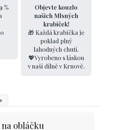
9 %
Objevte kouzlo
a
našich Mlsných
k
krabiček!
00
🎁 Každá krabička je
poklad plný
lahodných chutí.
💖Vyrobeno s láskou
v naší dílně v Krnově.
e
k na obláčku