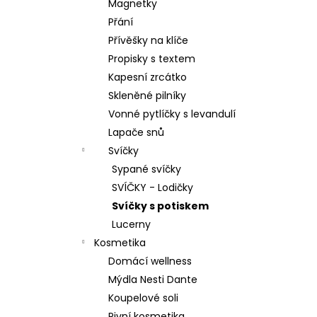
Magnetky
Přání
Přívěšky na klíče
Propisky s textem
Kapesní zrcátko
Skleněné pilníky
Vonné pytlíčky s levandulí
Lapače snů
Svíčky
Sypané svíčky
SVÍČKY - Lodičky
Svíčky s potiskem
Lucerny
Kosmetika
Domácí wellness
Mýdla Nesti Dante
Koupelové soli
Pivní kosmetika