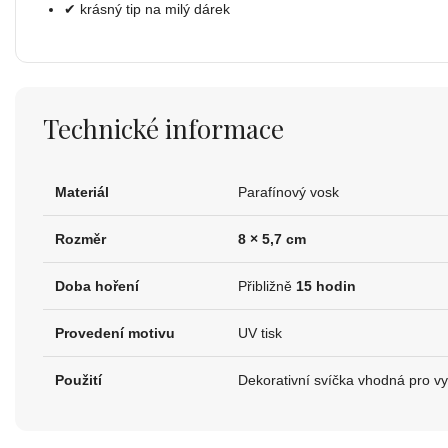
✔ krásný tip na milý dárek
Technické informace
Materiál
Parafínový vosk
Rozměr
8 × 5,7 cm
Doba hoření
Přibližně
15 hodin
Provedení motivu
UV tisk
Použití
Dekorativní svíčka vhodná pro vy