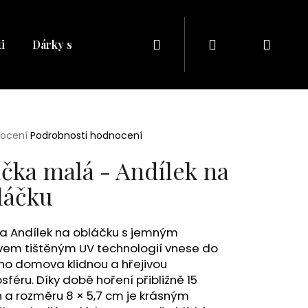
Hledat
Přihlášení
Náku
i
Dárky s naším potiskem
Dárkové balíčky
Dá
košík
rné
nocení
Podrobnosti hodnocení
cení
ktu
íčka malá - Andílek na
láčku
ček.
ka Andílek na obláčku s jemným
vem tištěným UV technologií vnese do
ho domova klidnou a hřejivou
Následující
féru. Díky době hoření přibližně 15
 a rozměru 8 × 5,7 cm je krásným