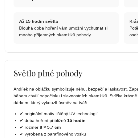
Až 15 hodin světla
Krá
Dlouhá doba hoření vám umožní vychutnat si
Potě
mnoho příjemných okamžiků pohody.
osob
Světlo plné pohody
Andílek na obláčku symbolizuje něhu, bezpečí a laskavost. Zap
během chvílí odpočinku i slavnostních okamžiků. Svíčka krásně 
dárkem, který vykouzlí úsměv na tváři.
✔ originální motiv tištěný UV technologií
✔ doba hoření přibližně
15 hodin
✔ rozměr
8 × 5,7 cm
✔ vyrobena z parafínového vosku