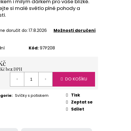
kem i milým dárkem pro vaše blízké.
ÍŽ 1 KG
jte si malé světlo plné pohody a
ti.
e doručit do:
17.8.2026
Možnosti doručení
dní
Kód:
97P208
Kč
5 Kč bez DPH
á
DO KOŠÍKU
Tisk
gorie
:
Svíčky s potiskem
Zeptat se
Sdílet