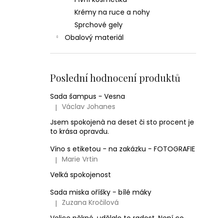
Krémy na ruce a nohy
Sprchové gely
Obalový materiál
Poslední hodnocení produktů
Sada šampus - Vesna
Václav Johanes
|
Hodnocení produktu je 5 z 5 hvězdiček.
Jsem spokojenà na deset či sto procent je
to krása opravdu.
Víno s etiketou - na zakázku - FOTOGRAFIE
Marie Vrtin
|
Hodnocení produktu je 5 z 5 hvězdiček.
Velká spokojenost
Sada miska oříšky - bílé máky
Zuzana Kročilová
|
Hodnocení produktu je 5 z 5 hvězdiček.