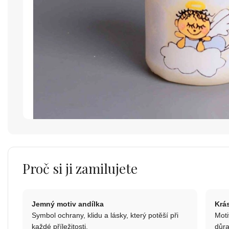
Proč si ji zamilujete
Jemný motiv andílka
Krá
Symbol ochrany, klidu a lásky, který potěší při
Moti
každé příležitosti.
důra