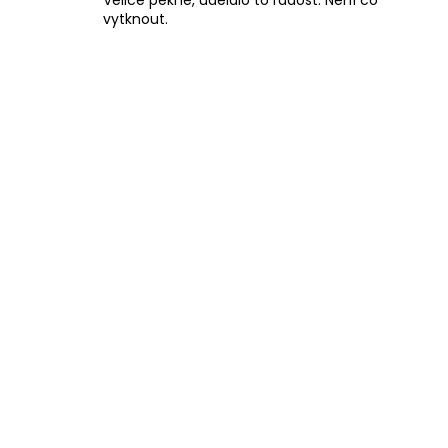
Velice pěkné, udělalo to radost. Není co
vytknout.