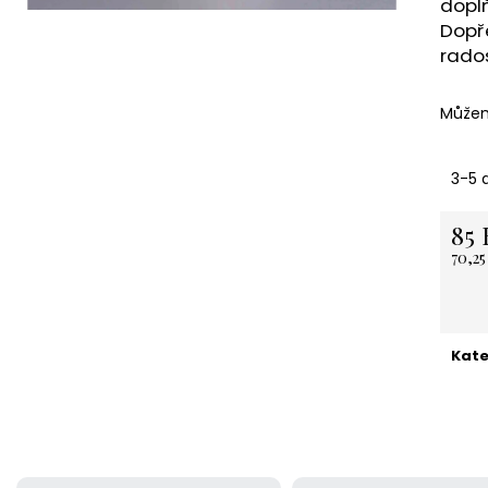
doplň
NEREZOVÁ LŽIČKA - NA ZAKÁZKU 13,5
KARTONOVÁ STŘ
Dopře
CM- PLATBA PŘEDEM
11 Kč
rados
118 Kč
Můžem
3-5 
85 
70,2
Měrn
cena:
Kate