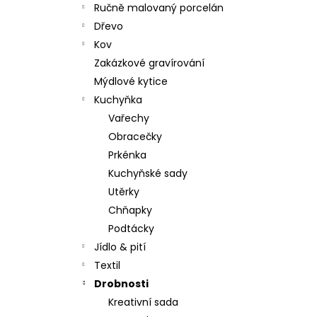
Ručně malovaný porcelán
Dřevo
Kov
Zakázkové gravírování
Mýdlové kytice
Kuchyňka
Vařechy
Obracečky
Prkénka
Kuchyňské sady
Utěrky
Chňapky
Podtácky
Jídlo & pití
Textil
Drobnosti
Kreativní sada