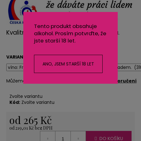
č
u
j
e
Tento produkt obsahuje
m
Kvalitní České víno s originální etiketou.
alkohol. Prosím potvrďte, že
e
jste starší 18 let.
VARIANTA
NEREZOVÁ
LŽIČKA
ANO, JSEM STARŠÍ 18 LET
-
NA
ZAKÁZKU
Můžeme doručit do:
Zvolte variantu
Možnosti doručení
17
CM-
PLATBA
Zvolte variantu
PŘEDEM
Kód:
Zvolte variantu
118
Kč
od
265 Kč
od
219,01 Kč
bez DPH
Měrná
DO KOŠÍKU
cena: