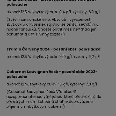
polosuché
alkohol: 12,5 %, zbytkový cukr: 8,4 g/l, kyseliny: 6,3 g/l
(Svěží, harmonické víno. Absolutní vyváženost
zbyt.cukru a kyselinek zajistila, že tento "šeďák" má
hodně fanoušků. Chcete patřit mezi ně? Stačí jen
ochutnat a užít si vinný zážitek.)
Tramín Červený 2024 - pozdní sběr, polosladké
alkohol: 12,5 %, zbytkový cukr: 16,9 g/l, kyseliny: 5,2 g/l
Cabernet Sauvignon Rosé - pozdní sběr 2023-
polosuché
alkohol: 12 %, zbytkový cukr: 14,6
g/l, kyseliny: 7,3 g/l
(Cabernet Sauvignon Rosé Vás okouzlí
nezapomenutelnou vůní jahod, která přechází až do
přezrálých malin. Lahodná chuť je doprovázena
příjemným zbytkovým cukrem.)