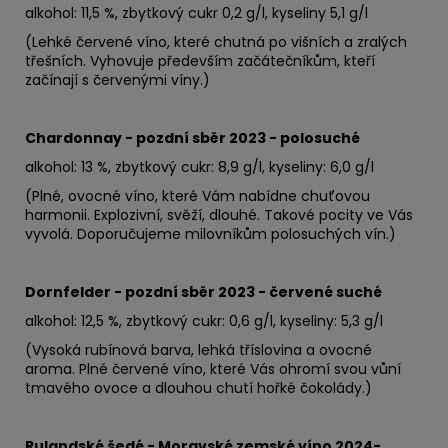
alkohol: 11,5 %, zbytkový cukr 0,2 g/l, kyseliny 5,1 g/l
(Lehké červené víno, které chutná po višních a zralých
třešních. Vyhovuje především začátečníkům, kteří
začínají s červenými víny.)
Chardonnay - pozdní sběr 2023 - polosuché
alkohol: 13 %, zbytkový cukr: 8,9 g/l, kyseliny: 6,0 g/l
(Plné, ovocné víno, které Vám nabídne chuťovou
harmonii. Explozivní, svěží, dlouhé. Takové pocity ve Vás
vyvolá. Doporučujeme milovníkům polosuchých vín.)
Dornfelder - pozdní sběr 2023 - červené suché
alkohol: 12,5 %, zbytkový cukr: 0,6 g/l, kyseliny: 5,3 g/l
(Vysoká rubínová barva, lehká tříslovina a ovocné
aroma. Plné červené víno, které Vás ohromí svou vůní
tmavého ovoce a dlouhou chutí hořké čokolády.)
Rulandské šedé - Moravské zemské víno 2024-