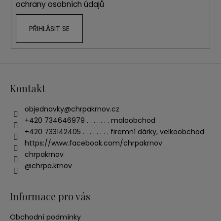
ochrany osobních údajů
PŘIHLÁSIT SE
Kontakt
objednavky
@
chrpakrnov.cz
+420 734646979 . . . . . . . maloobchod
+420 733142405 . . . . . . . . firemní dárky, velkoobchod
https://www.facebook.com/chrpakrnov
chrpakrnov
@chrpa.krnov
Informace pro vás
Obchodní podmínky