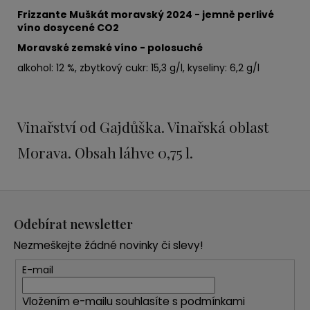
Frizzante Muškát moravský 2024 - jemně perlivé
víno dosycené CO2
Moravské zemské víno - polosuché
alkohol: 12 %, zbytkový cukr: 15,3 g/l, kyseliny: 6,2 g/l
Vinařství od Gajdůška. Vinařská oblast
Morava. Obsah láhve 0,75 l.
Z
á
Odebírat newsletter
p
Nezmeškejte žádné novinky či slevy!
a
t
E-mail
í
Vložením e-mailu souhlasíte s
podmínkami