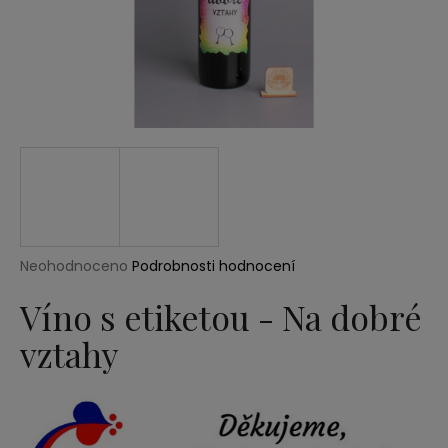
a
j
í
t
?
HLEDAT
Průměrné
Neohodnoceno
Podrobnosti hodnocení
hodnocení
produktu
Víno s etiketou - Na dobré
D
je
o
vztahy
0,0
p
z
5
o
hvězdiček.
r
u