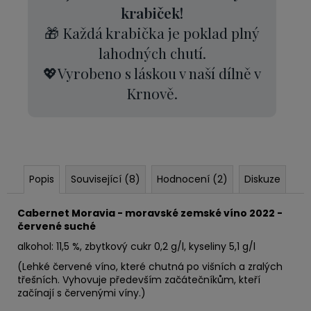
krabiček!
🎁 Každá krabička je poklad plný
lahodných chutí.
💖Vyrobeno s láskou v naší dílně v
Krnově.
Popis
Související (8)
Hodnocení (2)
Diskuze
Cabernet Moravia - moravské zemské víno 2022 -
červené suché
alkohol: 11,5 %, zbytkový cukr 0,2 g/l, kyseliny 5,1 g/l
(Lehké červené víno, které chutná po višních a zralých
třešních. Vyhovuje především začátečníkům, kteří
začínají s červenými víny.)