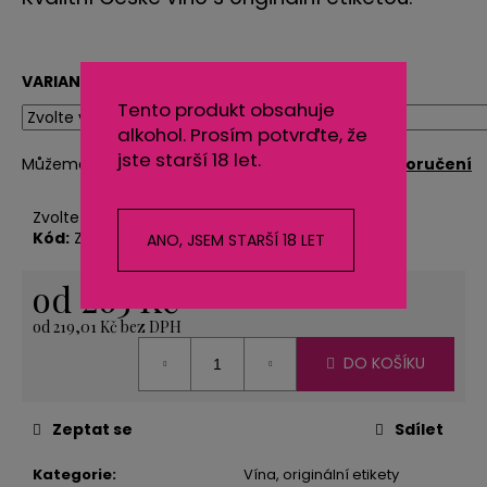
č
u
j
e
VARIANTA
m
Tento produkt obsahuje
e
alkohol. Prosím potvrďte, že
jste starší 18 let.
Můžeme doručit do:
Zvolte variantu
Možnosti doručení
KARTONOVÁ
Zvolte variantu
STŘÍŽ
1
Kód:
Zvolte variantu
ANO, JSEM STARŠÍ 18 LET
KG
11
od
265 Kč
Kč
od
219,01 Kč
bez DPH
Měrná
DO KOŠÍKU
cena:
Zeptat se
Sdílet
Kategorie
:
Vína, originální etikety