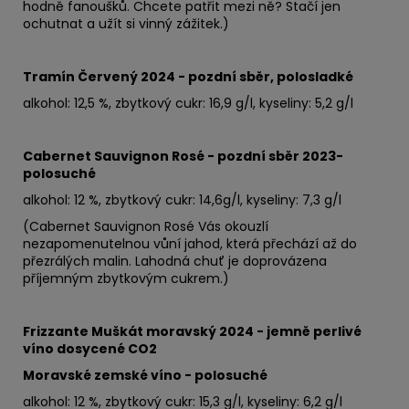
hodně fanoušků. Chcete patřit mezi ně? Stačí jen
ochutnat a užít si vinný zážitek.)
Tramín Červený 2024 - pozdní sběr, polosladké
alkohol: 12,5 %, zbytkový cukr: 16,9 g/l, kyseliny: 5,2 g/l
Cabernet Sauvignon Rosé - pozdní sběr 2023-
polosuché
alkohol: 12 %, zbytkový cukr: 14,6
g/l, kyseliny: 7,3 g/l
(Cabernet Sauvignon Rosé Vás okouzlí
nezapomenutelnou vůní jahod, která přechází až do
přezrálých malin. Lahodná chuť je doprovázena
příjemným zbytkovým cukrem.)
Frizzante Muškát moravský 2024 - jemně perlivé
víno dosycené CO2
Moravské zemské víno - polosuché
alkohol: 12 %, zbytkový cukr: 15,3 g/l, kyseliny: 6,2 g/l