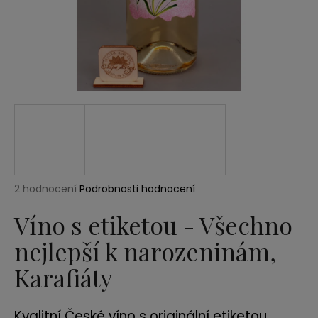
a
j
í
t
?
HLEDAT
Průměrné
2 hodnocení
Podrobnosti hodnocení
hodnocení
produktu
Víno s etiketou - Všechno
D
je
o
nejlepší k narozeninám,
5,0
p
z
Karafiáty
5
o
hvězdiček.
r
u
Kvalitní České víno s originální etiketou.