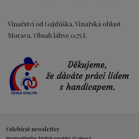
Vinařství od Gajdůška. Vinařská oblast
Morava. Obsah láhve 0,75 l.
Z
á
Odebírat newsletter
p
Nezmeškejte žádné novinky či slevy!