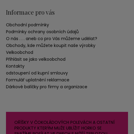
Informace pro vás
Obchodní podmínky
Podmínky ochrany osobních údajů
O nás . . . aneb co pro Vás můžeme udělat?
Obchody, kde můžete koupit naše výrobky
Velkoobchod
Přihlásit se jako velkoobchod
Kontakty
odstoupení od kupní smlouvy
Formulář uplatnění reklamace
Dárkové balíčky pro firmy a organizace
OŘÍŠKY V ČOKOLÁDOVÝCH POLEVÁCH A OSTATNÍ
PRODUKTY KTERÝM MUŽE UBLÍŽIT HORKO SE
SNAŽÍME POSÍLAT VE DNECH S NIŽŠÍ TEPLOTOU