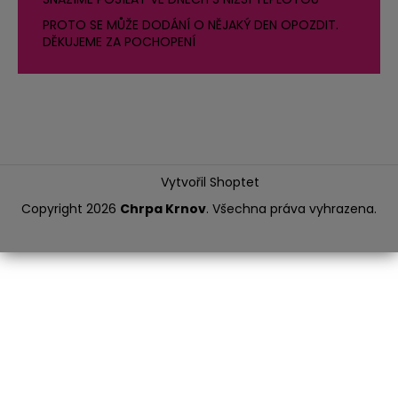
PROTO SE MŮŽE DODÁNÍ O NĚJAKÝ DEN OPOZDIT.
DĚKUJEME ZA POCHOPENÍ
Vytvořil Shoptet
Copyright 2026
Chrpa Krnov
. Všechna práva vyhrazena.