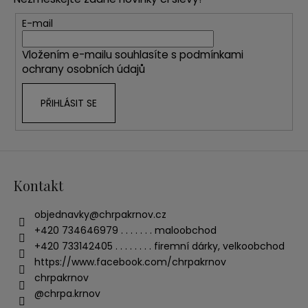
a
t
E-mail
í
Vložením e-mailu souhlasíte s
podmínkami
ochrany osobních údajů
PŘIHLÁSIT SE
Kontakt
objednavky
@
chrpakrnov.cz
+420 734646979 . . . . . . . maloobchod
+420 733142405 . . . . . . . . firemní dárky, velkoobchod
https://www.facebook.com/chrpakrnov
chrpakrnov
@chrpa.krnov