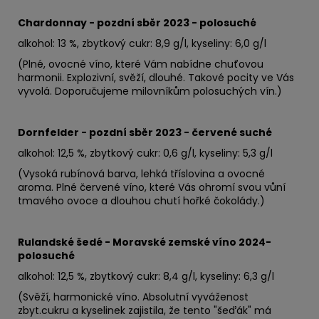
Chardonnay - pozdní sběr 2023 - polosuché
alkohol: 13 %, zbytkový cukr: 8,9 g/l, kyseliny: 6,0 g/l
(Plné, ovocné víno, které Vám nabídne chuťovou
harmonii. Explozivní, svěží, dlouhé. Takové pocity ve Vás
vyvolá. Doporučujeme milovníkům polosuchých vín.)
Dornfelder - pozdní sběr 2023 - červené suché
alkohol: 12,5 %, zbytkový cukr: 0,6 g/l, kyseliny: 5,3 g/l
(Vysoká rubínová barva, lehká tříslovina a ovocné
aroma. Plné červené víno, které Vás ohromí svou vůní
tmavého ovoce a dlouhou chutí hořké čokolády.)
Rulandské šedé - Moravské zemské víno 2024-
polosuché
alkohol: 12,5 %, zbytkový cukr: 8,4 g/l, kyseliny: 6,3 g/l
(Svěží, harmonické víno. Absolutní vyváženost
zbyt.cukru a kyselinek zajistila, že tento "šeďák" má