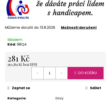
č
u
j
e
m
e
Můžeme doručit do:
13.8.2026
Možnosti doručení
Skladem.
Kód:
98Q4
NEREZOVÁ
LŽIČKA
13,5
281 Kč
CM
-
250,89 Kč bez DPH
ANDĚL
Měrná
85
DO KOŠÍKU
cena:
Kč
Zeptat se
Sdílet
Kategorie
:
Dózy