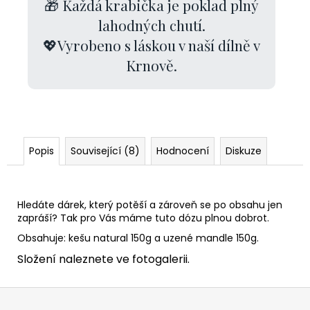
🎁 Každá krabička je poklad plný
lahodných chutí.
💖Vyrobeno s láskou v naší dílně v
Krnově.
Popis
Související (8)
Hodnocení
Diskuze
Hledáte dárek, který potěší a zároveň se po obsahu jen
zapráší? Tak pro Vás máme tuto dózu plnou dobrot.
Obsahuje: kešu natural 150g a uzené mandle 150g.
Složení naleznete ve fotogalerii.
Z