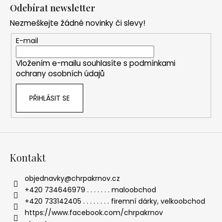
á
Odebírat newsletter
p
Nezmeškejte žádné novinky či slevy!
a
t
E-mail
í
Vložením e-mailu souhlasíte s
podmínkami
ochrany osobních údajů
PŘIHLÁSIT SE
Kontakt
objednavky
@
chrpakrnov.cz
+420 734646979 . . . . . . . maloobchod
+420 733142405 . . . . . . . . firemní dárky, velkoobchod
https://www.facebook.com/chrpakrnov