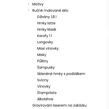
Motivy
Ručně malované sklo
Džbány 1,8 l
Hrnky latte
Hrnky klasik
Karafy 1 l
Longovky
Maxi vínovky
Misky
Půllitry
Šampusky
Skleněné hrnky s podšálkem
Svícny
Vínovky
Štamprlata
Alkolahve
Gravírování laserem na zakázku