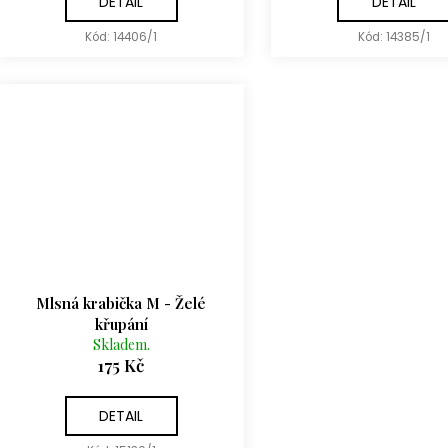
DETAIL
DETAIL
Kód:
14406/1
Kód:
14385/1
Mlsná krabička M - Želé
křupání
Skladem.
175 Kč
DETAIL