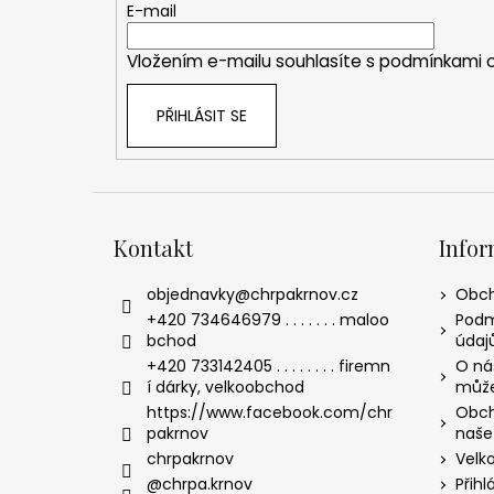
t
E-mail
í
Vložením e-mailu souhlasíte s
podmínkami o
PŘIHLÁSIT SE
Kontakt
Infor
objednavky
@
chrpakrnov.cz
Obch
+420 734646979 . . . . . . . maloo
Podm
bchod
údaj
+420 733142405 . . . . . . . . firemn
O nás
í dárky, velkoobchod
může
https://www.facebook.com/chr
Obch
pakrnov
naše
chrpakrnov
Velk
@chrpa.krnov
Přihl