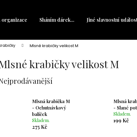
a organizace
Sháním dárek...
Jiné slavnostní událost
Co potřebujete najít?
krabičky
Mlsné krabičky velikost M
HLEDAT
Mlsné krabičky velikost M
Nejprodávanější
Doporučujeme
Mlsná krabička M
Mlsná kra
- Ochutnávkový
- Slané po
balíček
Skladem.
199 Kč
Skladem.
275 Kč