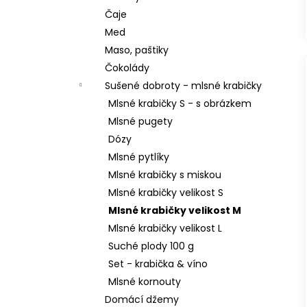
Čaje
Med
Maso, paštiky
Čokolády
Sušené dobroty - mlsné krabičky
Mlsné krabičky S - s obrázkem
Mlsné pugety
Dózy
Mlsné pytlíky
Mlsné krabičky s miskou
Mlsné krabičky velikost S
Mlsné krabičky velikost M
Mlsné krabičky velikost L
Suché plody 100 g
Set - krabička & víno
Mlsné kornouty
Domácí džemy