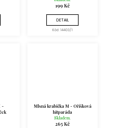
199 Kč
DETAIL
Kód:
14403/1
 -
Mlsná krabička M - Oříšková
ček
hitparáda
Skladem.
265 Kč