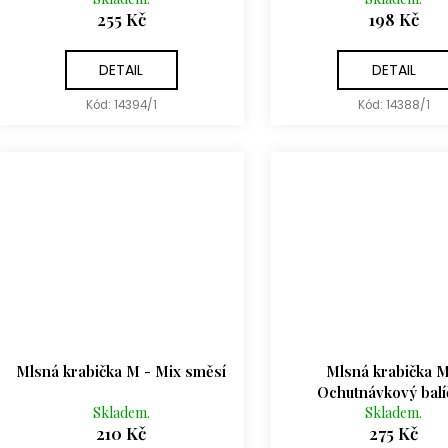
t
255 Kč
198 Kč
ů
DETAIL
DETAIL
Kód:
14394/1
Kód:
14388/1
Mlsná krabička M - Mix směsí
Mlsná krabička M
Ochutnávkový balí
Skladem.
Skladem.
210 Kč
275 Kč