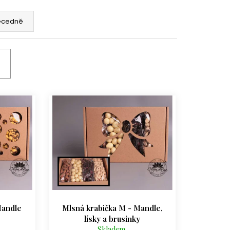
ÍŽ 1 KG
ecedně
Mandle
Mlsná krabička M - Mandle,
lísky a brusinky
Skladem.