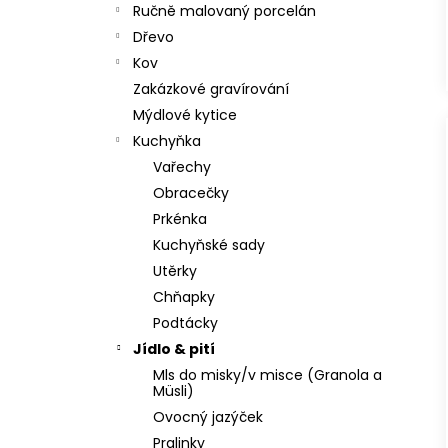
Ručně malovaný porcelán
Dřevo
Kov
Zakázkové gravírování
Mýdlové kytice
Kuchyňka
Vařechy
Obracečky
Prkénka
Kuchyňské sady
Utěrky
Chňapky
Podtácky
Jídlo & pití
Mls do misky/v misce (Granola a
Müsli)
Ovocný jazýček
Pralinky