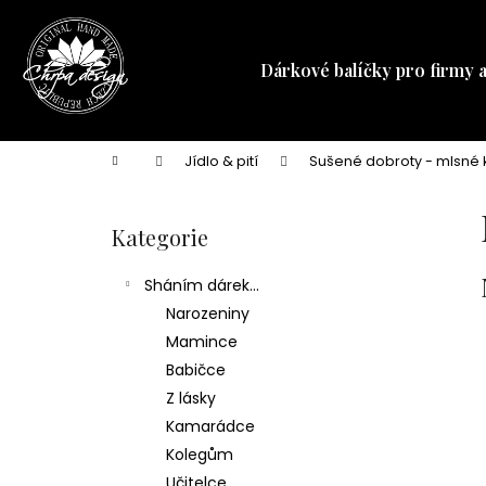
K
Přejít
na
o
obsah
Zpět
Zpět
š
Dárkové balíčky pro firmy 
do
do
í
obchodu
obchodu
k
Domů
Jídlo & pití
Sušené dobroty - mlsné 
P
o
Kategorie
Přeskočit
s
kategorie
t
Sháním dárek...
r
Narozeniny
a
Mamince
n
Babičce
n
Z lásky
í
Kamarádce
p
Kolegům
a
Učitelce