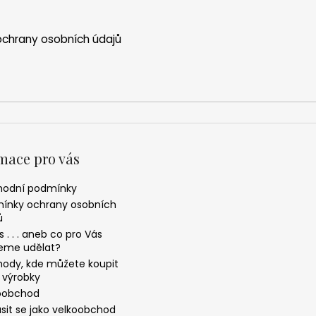
chrany osobních údajů
mace pro vás
odní podmínky
ínky ochrany osobních
ů
 . . . aneb co pro Vás
me udělat?
ody, kde můžete koupit
 výrobky
oobchod
ásit se jako velkoobchod