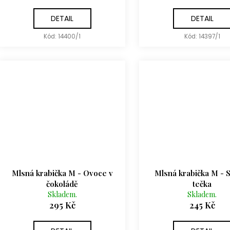
DETAIL
DETAIL
Kód:
14400/1
Kód:
14397/1
Mlsná krabička M - Ovoce v
Mlsná krabička M - 
čokoládě
tečka
Skladem.
Skladem.
295 Kč
245 Kč