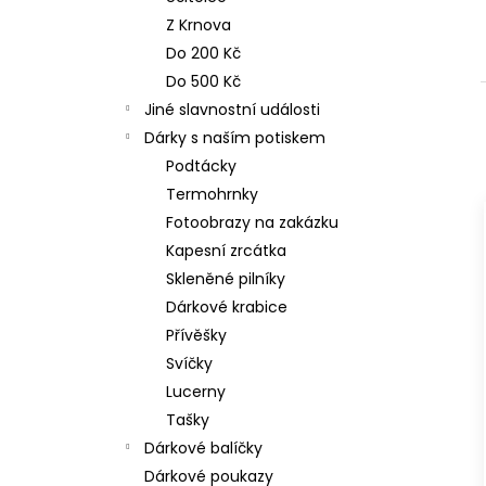
n
NEREZOVÁ LŽIČKA - NA ZAKÁZKU 17
Z Krnova
CM- PLATBA PŘEDEM
e
Do 200 Kč
118 Kč
l
Do 500 Kč
Jiné slavnostní události
Dárky s naším potiskem
Podtácky
Termohrnky
Fotoobrazy na zakázku
Kapesní zrcátka
Skleněné pilníky
Dárkové krabice
Přívěšky
Svíčky
Lucerny
Tašky
Dárkové balíčky
Dárkové poukazy