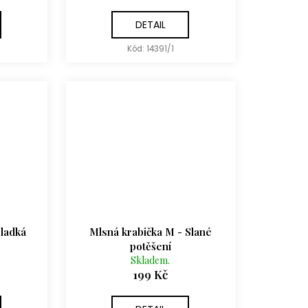
DETAIL
Kód:
14391/1
Sladká
Mlsná krabička M - Slané
potěšení
Skladem.
199 Kč