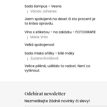
Sada šampus - Vesna
Václav Johanes
|
Hodnocení produktu je 5 z 5 hvězdiček.
Jsem spokojenà na deset či sto procent je
to krása opravdu.
Víno s etiketou - na zakázku - FOTOGRAFIE
Marie Vrtin
|
Hodnocení produktu je 5 z 5 hvězdiček.
Velká spokojenost
Sada miska oříšky - bílé máky
Zuzana Kročilová
|
Hodnocení produktu je 5 z 5 hvězdiček.
Velice pěkné, udělalo to radost. Není co
vytknout.
Z
á
Odebírat newsletter
p
Nezmeškejte žádné novinky či slevy!
a