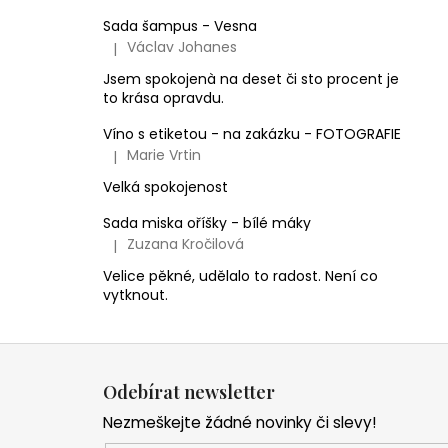
Sada šampus - Vesna
Václav Johanes
|
Hodnocení produktu je 5 z 5 hvězdiček.
Jsem spokojenà na deset či sto procent je
to krása opravdu.
Víno s etiketou - na zakázku - FOTOGRAFIE
Marie Vrtin
|
Hodnocení produktu je 5 z 5 hvězdiček.
Velká spokojenost
Sada miska oříšky - bílé máky
Zuzana Kročilová
|
Hodnocení produktu je 5 z 5 hvězdiček.
Velice pěkné, udělalo to radost. Není co
vytknout.
Z
á
Odebírat newsletter
p
Nezmeškejte žádné novinky či slevy!
a