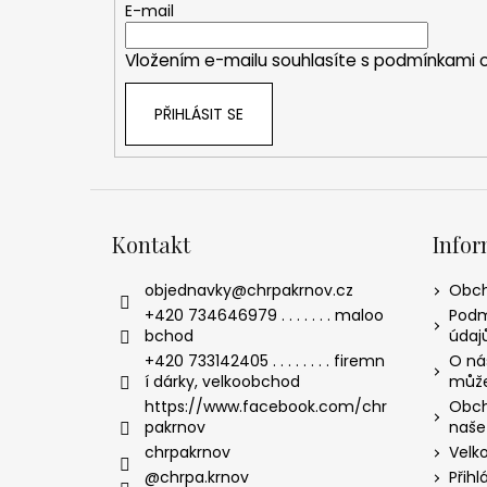
t
E-mail
í
Vložením e-mailu souhlasíte s
podmínkami o
PŘIHLÁSIT SE
Kontakt
Infor
objednavky
@
chrpakrnov.cz
Obch
+420 734646979 . . . . . . . maloo
Podm
bchod
údaj
+420 733142405 . . . . . . . . firemn
O nás
í dárky, velkoobchod
může
https://www.facebook.com/chr
Obch
pakrnov
naše
chrpakrnov
Velk
@chrpa.krnov
Přihl