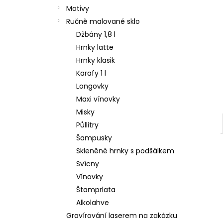
Motivy
Ručně malované sklo
Džbány 1,8 l
Hrnky latte
Hrnky klasik
Karafy 1 l
Longovky
Maxi vínovky
Misky
Půllitry
Šampusky
Skleněné hrnky s podšálkem
Svícny
Vínovky
Štamprlata
Alkolahve
Gravírování laserem na zakázku