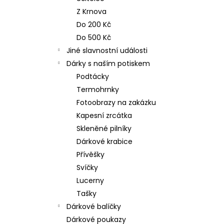
n
NEREZOVÁ LŽIČKA - NA ZAKÁZKU 17
Z Krnova
CM- PLATBA PŘEDEM
e
Do 200 Kč
118 Kč
l
Do 500 Kč
Jiné slavnostní události
Dárky s naším potiskem
Podtácky
Termohrnky
Fotoobrazy na zakázku
Kapesní zrcátka
Skleněné pilníky
Dárkové krabice
Přívěšky
Svíčky
Lucerny
Tašky
Dárkové balíčky
Dárkové poukazy