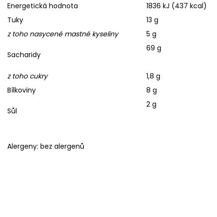
Energetická hodnota
1836 kJ (437 kcal)
Tuky
13 g
z toho nasycené mastné kyseliny
5 g
69 g
Sacharidy
z toho cukry
1,8 g
Bílkoviny
8 g
2 g
Sůl
Alergeny: bez alergenů