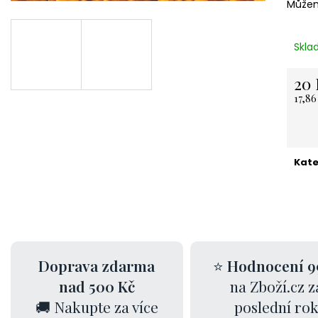
Můžem
NEREZOVÁ LŽIČKA - NA ZAKÁZKU 13,5
KARTONOVÁ STŘ
CM- PLATBA PŘEDEM
11 Kč
118 Kč
Skla
20 
17,8
Měrn
cena:
Kate
Doprava zdarma
⭐
Hodnocení 9
nad 500 Kč
na Zboží.cz z
🚚 Nakupte za více
poslední ro