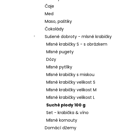
Čaje
Med
Maso, paštiky
Čokolády
Sušené dobroty - mlsné krabičky
Mlsné krabičky S - s obrázkem
Mlsné pugety
Dózy
Mlsné pytlíky
Mlsné krabičky s miskou
Mlsné krabičky velikost S
Mlsné krabičky velikost M
Mlsné krabičky velikost L
Suché plody 100 g
Set - krabička & víno
Mlsné kornouty
Domácí džemy