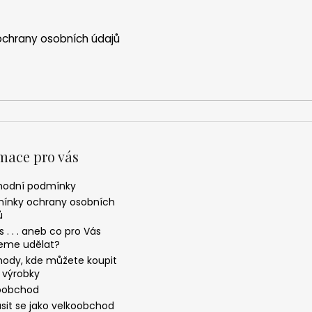
chrany osobních údajů
mace pro vás
odní podmínky
ínky ochrany osobních
ů
 . . . aneb co pro Vás
me udělat?
ody, kde můžete koupit
 výrobky
oobchod
ásit se jako velkoobchod