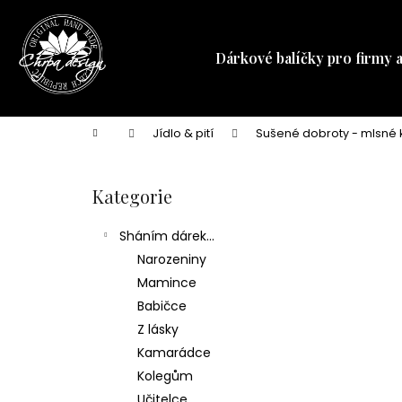
K
Přejít
na
o
obsah
Zpět
Zpět
š
Dárkové balíčky pro firmy 
do
do
í
obchodu
obchodu
k
Domů
Jídlo & pití
Sušené dobroty - mlsné 
P
o
Kategorie
Přeskočit
s
kategorie
t
Sháním dárek...
r
Narozeniny
a
Mamince
n
Babičce
n
Z lásky
í
Kamarádce
p
Kolegům
a
Učitelce