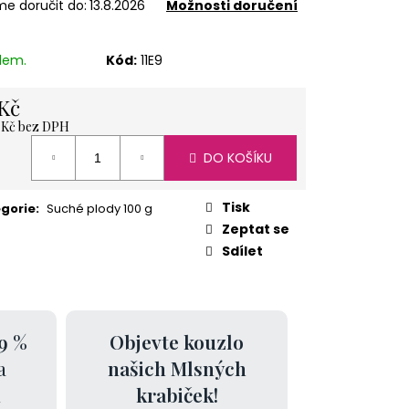
e doručit do:
13.8.2026
Možnosti doručení
ÍŽ 1 KG
dem.
Kód:
11E9
Kč
6 Kč bez DPH
á
DO KOŠÍKU
Tisk
gorie
:
Suché plody 100 g
Zeptat se
Sdílet
9 %
Objevte kouzlo
a
našich Mlsných
k
krabiček!