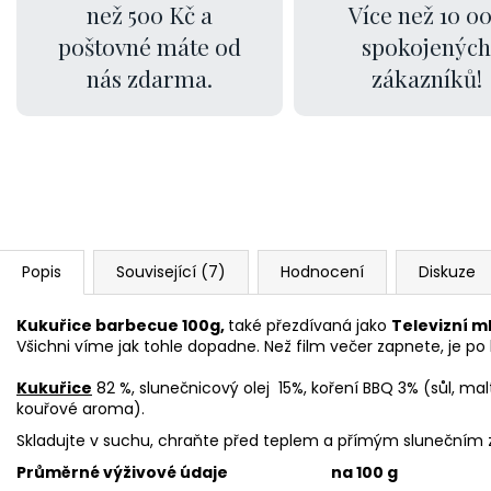
než 500 Kč a
Více než 10 0
poštovné máte od
spokojených
nás zdarma.
zákazníků!
Popis
Související (7)
Hodnocení
Diskuze
Kukuřice barbecue 100g,
také přezdívaná jako
Televizní m
Všichni víme jak tohle dopadne. Než film večer zapnete, je po
Kukuřice
82 %, slunečnicový olej 15%, koření BBQ 3% (sůl, malto
kouřové aroma).
Skladujte v suchu, chraňte před teplem a přímým slunečním 
Průměrné výživové údaje
na 100 g