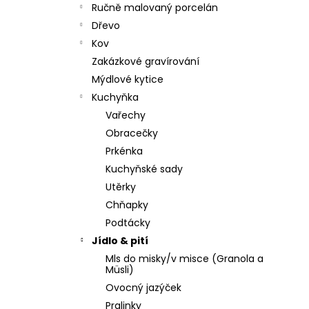
Ručně malovaný porcelán
Dřevo
Kov
Zakázkové gravírování
Mýdlové kytice
Kuchyňka
Vařechy
Obracečky
Prkénka
Kuchyňské sady
Utěrky
Chňapky
Podtácky
Jídlo & pití
Mls do misky/v misce (Granola a
Müsli)
Ovocný jazýček
Pralinky