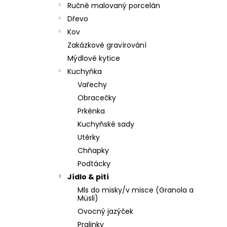
Ručně malovaný porcelán
Dřevo
Kov
Zakázkové gravírování
Mýdlové kytice
Kuchyňka
Vařechy
Obracečky
Prkénka
Kuchyňské sady
Utěrky
Chňapky
Podtácky
Jídlo & pití
Mls do misky/v misce (Granola a
Müsli)
Ovocný jazýček
Pralinky