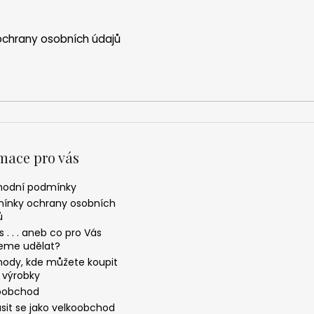
chrany osobních údajů
mace pro vás
odní podmínky
ínky ochrany osobních
ů
 . . . aneb co pro Vás
me udělat?
ody, kde můžete koupit
 výrobky
oobchod
ásit se jako velkoobchod