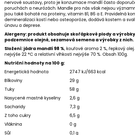
nervové soustavy, proto je konzumace mandlí často doporučo
poruchách a neurózách. Mandle pro nás však nejsou významn
jsou také bohaté na proteiny, vitamin B1, B6 a E. Pravidelná k
demineralizaci kostí nebo osteoporóze, dodává kostem a s
únavu a deprese.
Alergeny: produkt obsahuje skořápkové plody a výrobky
podzemnice olejné, sezamová semena a výrobky z nich.
Složení: jádra mandlí 98 %
, kouřové aroma 2 %, řepkový olej
nejvýše 22 °C a relativní vlhkosti nejvýše 70 %. Obsah 100g.
Nutriční hodnoty na 100 g:
Energetická hodnota
2747 kJ/663 kcal
Bílkoviny
29 g
Tuky
58 g
Nasycené mastné kyseliny
2,6 g
Sacharidy
7,3 g
Z toho cukry
6,5 g
Vláknina
0 g
Sůl
0,1 g