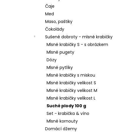
Čaje
Med
Maso, paštiky
Čokolády
Sušené dobroty - mlsné krabičky
Mlsné krabičky S - s obrázkem
Mlsné pugety
Dózy
Mlsné pytlíky
Mlsné krabičky s miskou
Mlsné krabičky velikost S
Mlsné krabičky velikost M
Mlsné krabičky velikost L
Suché plody 100 g
Set - krabička & víno
Mlsné kornouty
Domácí džemy