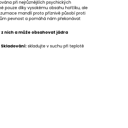
vána při nejrůznějších psychických
é pouze díky vysokému obsahu hořčíku, ale
onzumace mandlí proto příznivě působí proti
valům pevnost a pomáhá nám překonávat
 z nich a může obsahovat jádra
.
Skladování:
skladujte v suchu při teplotě