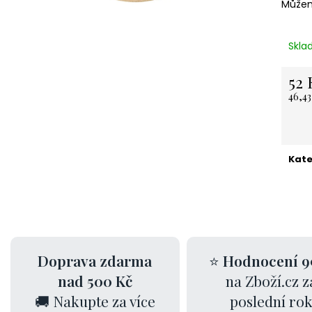
Můžem
NEREZOVÁ LŽIČKA - NA ZAKÁZKU 13,5
KARTONOVÁ STŘ
CM- PLATBA PŘEDEM
11 Kč
118 Kč
Skla
52 
46,4
Měrn
cena:
Kate
Doprava zdarma
⭐
Hodnocení 9
nad 500 Kč
na Zboží.cz z
🚚 Nakupte za více
poslední ro