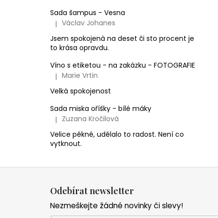
Sada šampus - Vesna
Václav Johanes
|
Hodnocení produktu je 5 z 5 hvězdiček.
Jsem spokojenà na deset či sto procent je
to krása opravdu.
Víno s etiketou - na zakázku - FOTOGRAFIE
Marie Vrtin
|
Hodnocení produktu je 5 z 5 hvězdiček.
Velká spokojenost
Sada miska oříšky - bílé máky
Zuzana Kročilová
|
Hodnocení produktu je 5 z 5 hvězdiček.
Velice pěkné, udělalo to radost. Není co
vytknout.
Z
á
Odebírat newsletter
p
Nezmeškejte žádné novinky či slevy!
a