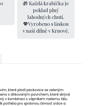
00
🎁 Každá krabička je
poklad plný
lahodných chutí.
💖Vyrobeno s láskou
v naší dílně v Krnově.
vím, které plodí peckovice se zeleným
eno s dírkovaným povrchem, které skrývá
který v kombinaci s vápníkem našemu tělu
čík potřeba pro správnou činnost srdce a