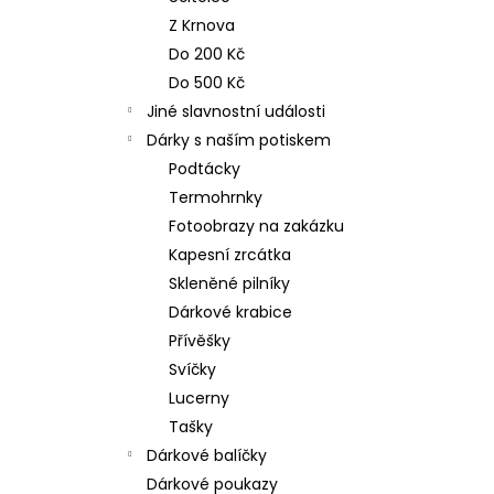
n
NEREZOVÁ LŽIČKA - NA ZAKÁZKU 17
Z Krnova
CM- PLATBA PŘEDEM
e
Do 200 Kč
118 Kč
l
Do 500 Kč
Jiné slavnostní události
Dárky s naším potiskem
Podtácky
Termohrnky
Fotoobrazy na zakázku
Kapesní zrcátka
Skleněné pilníky
Dárkové krabice
Přívěšky
Svíčky
Lucerny
Tašky
Dárkové balíčky
Dárkové poukazy