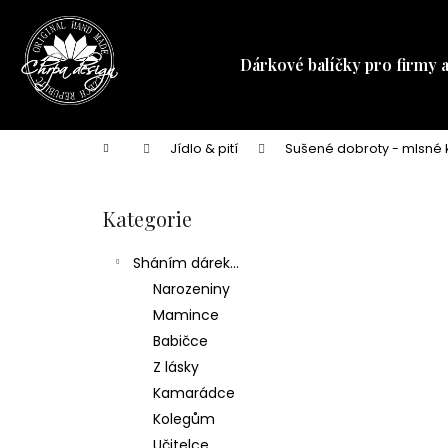
K
Přejít
na
o
obsah
Zpět
Zpět
š
Dárkové balíčky pro firmy 
do
do
í
obchodu
obchodu
k
Domů
Jídlo & pití
Sušené dobroty - mlsné 
P
o
Kategorie
Přeskočit
s
kategorie
t
Sháním dárek...
r
Narozeniny
a
Mamince
n
Babičce
n
Z lásky
í
Kamarádce
p
Kolegům
a
Učitelce