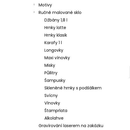
Motivy
Ručně malované sklo
Džbány 1,8 l
Hrnky latte
Hrnky klasik
Karafy 1 l
Longovky
Maxi vínovky
Misky
Půllitry
Šampusky
Skleněné hrnky s podšálkem
Svícny
Vínovky
Štamprlata
Alkolahve
Gravírování laserem na zakázku