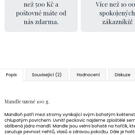
než 500 Kč a
Více než 10 0
poštovné máte od
spokojených
nás zdarma.
zákazníků!
Popis
Související (2)
Hodnocení
Diskuze
Mandle uzené 100 g.
Mandloň patří mezi stromy vynikající svým bohatým květenst
chlupatým povrchem. Uvnitř peckovic najdeme zploštělé sem
oblíbená jádra mandlí. Mandle jsou velmi bohaté na hořčík, 
zaručuje pevnost nehtů, vlasů a zdravou pokožku. Dále je hoř