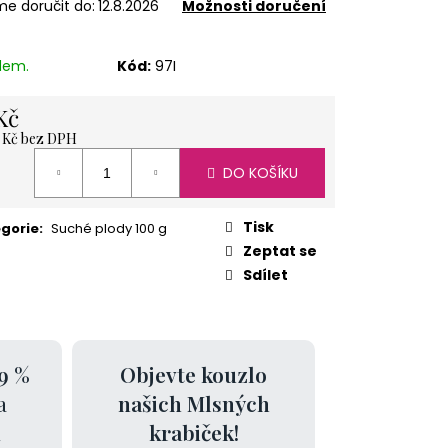
e doručit do:
12.8.2026
Možnosti doručení
ÍŽ 1 KG
dem.
Kód:
97I
Kč
3 Kč bez DPH
á
DO KOŠÍKU
Tisk
gorie
:
Suché plody 100 g
Zeptat se
Sdílet
9 %
Objevte kouzlo
a
našich Mlsných
k
krabiček!