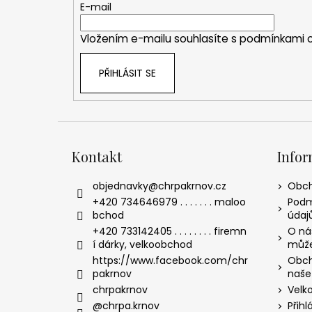
t
E-mail
í
Vložením e-mailu souhlasíte s
podmínkami o
PŘIHLÁSIT SE
Kontakt
Infor
objednavky
@
chrpakrnov.cz
Obch
+420 734646979 . . . . . . . maloo
Podm
bchod
údaj
+420 733142405 . . . . . . . . firemn
O nás
í dárky, velkoobchod
může
https://www.facebook.com/chr
Obch
pakrnov
naše
chrpakrnov
Velk
@chrpa.krnov
Přihl