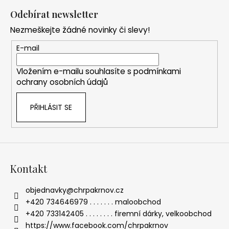
á
Odebírat newsletter
p
Nezmeškejte žádné novinky či slevy!
a
t
E-mail
í
Vložením e-mailu souhlasíte s
podmínkami
ochrany osobních údajů
PŘIHLÁSIT SE
Kontakt
objednavky
@
chrpakrnov.cz
+420 734646979 . . . . . . . maloobchod
+420 733142405 . . . . . . . . firemní dárky, velkoobchod
https://www.facebook.com/chrpakrnov