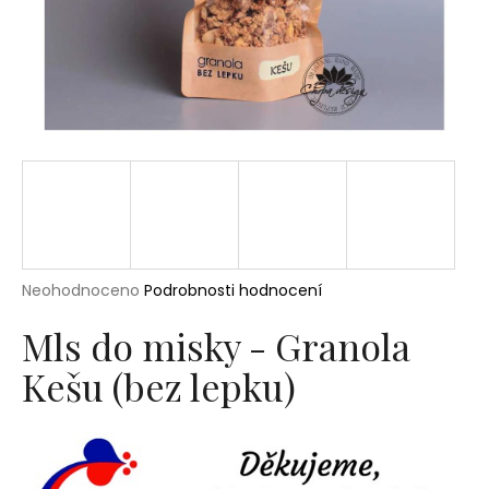
a
j
í
t
?
HLEDAT
Průměrné
Neohodnoceno
Podrobnosti hodnocení
hodnocení
produktu
Mls do misky - Granola
D
je
o
Kešu (bez lepku)
0,0
p
z
5
o
hvězdiček.
r
u