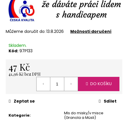
č
u
j
e
m
e
Můžeme doručit do:
13.8.2026
Možnosti doručení
Skladem.
Kód:
97P133
ČAJ
OVOCNÝ,
ANDĚLSKÉ
47 Kč
SNĚNÍ
30
41,96 Kč bez DPH
GR
Měrná
53
DO KOŠÍKU
cena:
Kč
Zeptat se
Sdílet
Mls do misky/v misce
Kategorie
:
(Granola a Müsli)