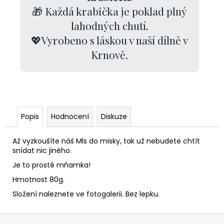
🎁 Každá krabička je poklad plný
lahodných chutí.
💖Vyrobeno s láskou v naší dílně v
Krnově.
Popis
Hodnocení
Diskuze
Až vyzkoušíte náš Mls do misky, tak už nebudete chtít
snídat nic jiného.
Je to prostě mňamka!
Hmotnost 80g.
Složení naleznete ve fotogalerii. Bez lepku.
Z