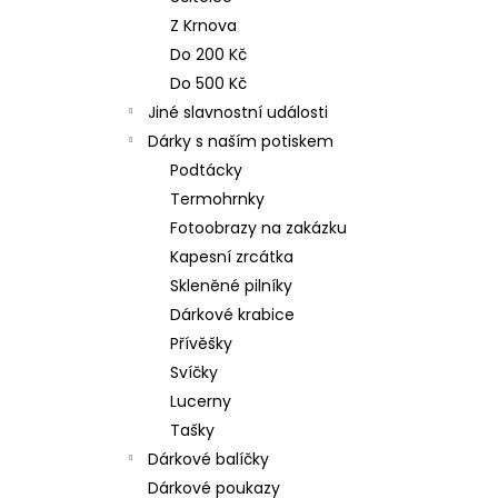
n
NEREZOVÁ LŽIČKA - NA ZAKÁZKU 17
Z Krnova
CM- PLATBA PŘEDEM
e
Do 200 Kč
118 Kč
l
Do 500 Kč
Jiné slavnostní události
Dárky s naším potiskem
Podtácky
Termohrnky
Fotoobrazy na zakázku
Kapesní zrcátka
Skleněné pilníky
Dárkové krabice
Přívěšky
Svíčky
Lucerny
Tašky
Dárkové balíčky
Dárkové poukazy