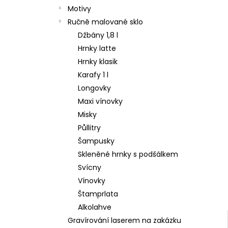
Motivy
Ručně malované sklo
Džbány 1,8 l
Hrnky latte
Hrnky klasik
Karafy 1 l
Longovky
Maxi vínovky
Misky
Půllitry
Šampusky
Skleněné hrnky s podšálkem
Svícny
Vínovky
Štamprlata
Alkolahve
Gravírování laserem na zakázku