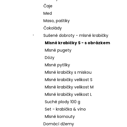
Čaje
Med
Maso, paštiky
Čokolády
Sušené dobroty - mlsné krabičky
Mlsné krabičky S - s obrázkem
Mlsné pugety
Dózy
Mlsné pytlíky
Mlsné krabičky s miskou
Mlsné krabičky velikost S
Mlsné krabičky velikost M
Mlsné krabičky velikost L
Suché plody 100 g
Set - krabička & víno
Mlsné kornouty
Domácí džemy