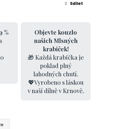
Sdílet
9 %
Objevte kouzlo
a
našich Mlsných
k
krabiček!
00
🎁 Každá krabička je
poklad plný
lahodných chutí.
💖Vyrobeno s láskou
v naší dílně v Krnově.
ze