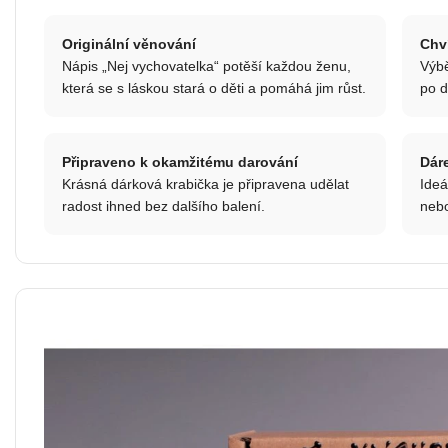
Originální věnování
Chv
Nápis „Nej vychovatelka“ potěší každou ženu,
Výbě
která se s láskou stará o děti a pomáhá jim růst.
po d
Připraveno k okamžitému darování
Dár
Krásná dárková krabička je připravena udělat
Ideá
radost ihned bez dalšího balení.
nebo