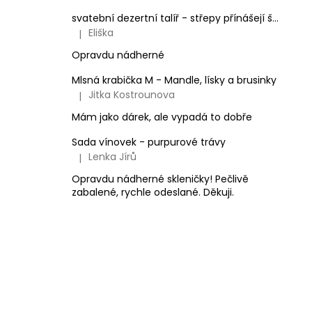
svatební dezertní talíř - střepy přínášejí štěstí, srdíčko balónek
Eliška
|
Hodnocení produktu je 5 z 5 hvězdiček.
Opravdu nádherné
Mlsná krabička M - Mandle, lísky a brusinky
Jitka Kostrounova
|
Hodnocení produktu je 5 z 5 hvězdiček.
Mám jako dárek, ale vypadá to dobře
Sada vínovek - purpurové trávy
Lenka Jírů
|
Hodnocení produktu je 5 z 5 hvězdiček.
Opravdu nádherné skleničky! Pečlivě
zabalené, rychle odeslané. Děkuji.