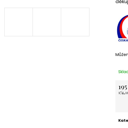
děku
NEREZOVÁ LŽIČKA - NA ZAKÁZKU 13,5
KARTONOVÁ STŘ
CM- PLATBA PŘEDEM
11 Kč
118 Kč
Můžem
Skla
195
174,1
Měrn
cena:
Kate