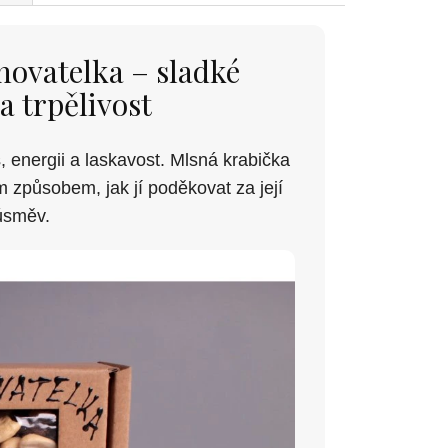
hovatelka – sladké
a trpělivost
 energii a laskavost. Mlsná krabička
 způsobem, jak jí poděkovat za její
úsměv.