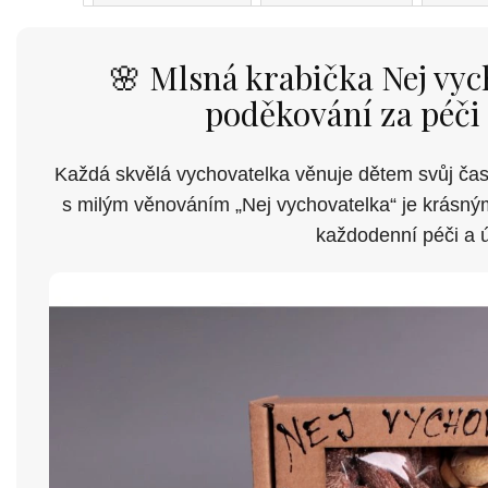
🌸 Mlsná krabička Nej vyc
poděkování za péči 
Každá skvělá vychovatelka věnuje dětem svůj čas,
s milým věnováním „Nej vychovatelka“ je krásným
každodenní péči a 