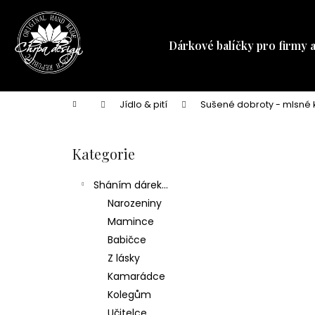
K
Přejít
na
o
obsah
Zpět
Zpět
š
Dárkové balíčky pro firmy 
do
do
í
obchodu
obchodu
k
Domů
Jídlo & pití
Sušené dobroty - mlsné 
P
o
Kategorie
Přeskočit
s
kategorie
t
Sháním dárek...
r
Narozeniny
a
Mamince
n
Babičce
n
Z lásky
í
Kamarádce
p
Kolegům
a
Učitelce