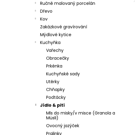
Ručně malovaný porcelán
Dřevo
Kov
Zakázkové gravírování
Mýdlové kytice
Kuchyňka
Vařechy
Obracečky
Prkénka
Kuchyňské sady
Utěrky
Chňapky
Podtácky
Jídlo & pití
Mls do misky/v misce (Granola a
Müsli)
Ovocný jazýček
Pralinky