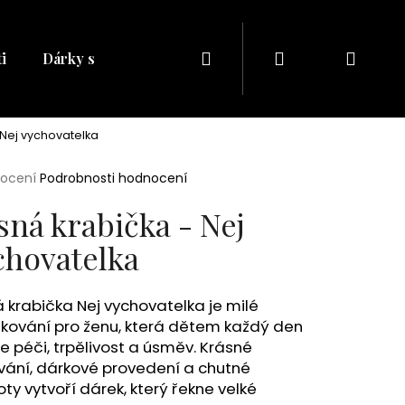
Hledat
Přihlášení
Náku
i
Dárky s naším potiskem
Dárkové balíčky
Dá
košík
 Nej vychovatelka
rné
nocení
Podrobnosti hodnocení
cení
ktu
sná krabička - Nej
chovatelka
ček.
 krabička Nej vychovatelka je milé
kování pro ženu, která dětem každý den
e péči, trpělivost a úsměv. Krásné
Následující
vání, dárkové provedení a chutné
ty vytvoří dárek, který řekne velké