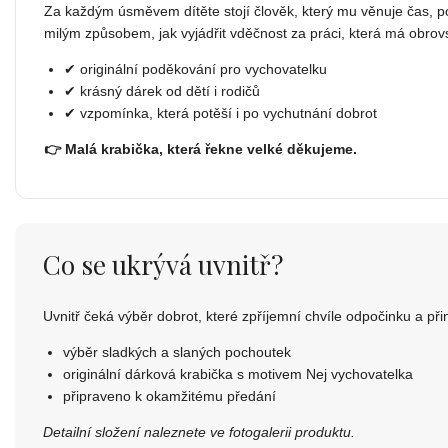
Za každým úsměvem dítěte stojí člověk, který mu věnuje čas, p
milým způsobem, jak vyjádřit vděčnost za práci, která má obro
✔ originální poděkování pro vychovatelku
✔ krásný dárek od dětí i rodičů
✔ vzpomínka, která potěší i po vychutnání dobrot
👉 Malá krabička, která řekne velké děkujeme.
Co se ukrývá uvnitř?
Uvnitř čeká výběr dobrot, které zpříjemní chvíle odpočinku a p
výběr sladkých a slaných pochoutek
originální dárková krabička s motivem Nej vychovatelka
připraveno k okamžitému předání
Detailní složení naleznete ve fotogalerii produktu.