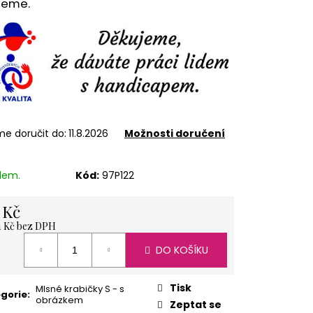
jeme.
ÍŽ 1 KG
e doručit do:
11.8.2026
Možnosti doručení
dem.
Kód:
97P122
 Kč
1 Kč bez DPH
á
DO KOŠÍKU
Tisk
Mlsné krabičky S - s
gorie
:
obrázkem
Zeptat se