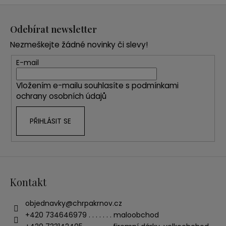
Z
á
Odebírat newsletter
p
Nezmeškejte žádné novinky či slevy!
a
t
E-mail
í
Vložením e-mailu souhlasíte s
podmínkami
ochrany osobních údajů
PŘIHLÁSIT SE
Kontakt
objednavky
@
chrpakrnov.cz
+420 734646979 . . . . . . . maloobchod