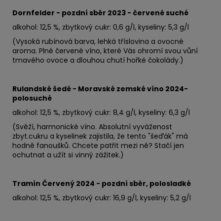
Dornfelder - pozdní sběr 2023 - červené suché
alkohol: 12,5 %, zbytkový cukr: 0,6 g/l, kyseliny: 5,3 g/l
(Vysoká rubínová barva, lehká tříslovina a ovocné
aroma. Plné červené víno, které Vás ohromí svou vůní
tmavého ovoce a dlouhou chutí hořké čokolády.)
Rulandské šedé - Moravské zemské víno 2024-
polosuché
alkohol: 12,5 %, zbytkový cukr: 8,4 g/l, kyseliny: 6,3 g/l
(Svěží, harmonické víno. Absolutní vyváženost
zbyt.cukru a kyselinek zajistila, že tento "šeďák" má
hodně fanoušků. Chcete patřit mezi ně? Stačí jen
ochutnat a užít si vinný zážitek.)
Tramín Červený 2024 - pozdní sběr, polosladké
alkohol: 12,5 %, zbytkový cukr: 16,9 g/l, kyseliny: 5,2 g/l