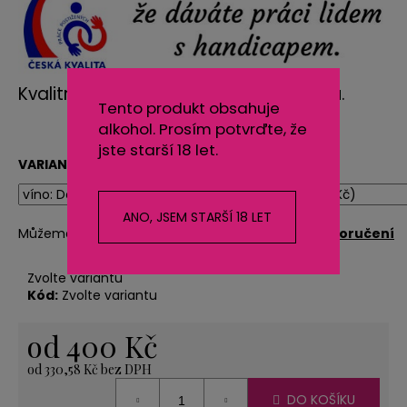
č
u
j
e
m
Kvalitní České víno s originální etiketou.
e
Tento produkt obsahuje
alkohol. Prosím potvrďte, že
jste starší 18 let.
VARIANTA
SVÍČKA
LODIČKA
-
MALÁ
ANO, JSEM STARŠÍ 18 LET
-
Můžeme doručit do:
Zvolte variantu
Možnosti doručení
ORANŽOVÁ
20
Zvolte variantu
Kč
Kód:
Zvolte variantu
od
400 Kč
od
330,58 Kč
bez DPH
Měrná
DO KOŠÍKU
cena: