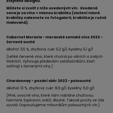
stejného designu.
Můžete si zvolit z níže uvedených vín. Uvedená
cena je za víno + mlsnou krabičku (složení mlsné
krabičky naleznete ve fotogalerii, krabička je ručně
malovaná).
Cabernet Moravia - moravské zemské víno 2022 -
červené suché
alkohol: 11,5 %, zbytkový cukr 0,2 g/l, kyseliny 5,1 g/l
(Lehké červené víno, které chutná po višních a zralých
třešních. Vyhovuje především začátečníkům, kteří
začínají s červenými víny.)
Chardonnay - pozdní sběr 2023 - polosuché
alkohol: 13 %, zbytkový cukr: 8,9 g/l, kyseliny: 6,0 g/l
(Plné, ovocné víno, které Vám nabídne chuťovou
harmonii. Explozivní, svěží, dlouhé. Takové pocity ve Vás
vyvolá. Doporučujeme milovníkům polosuchých vín.)