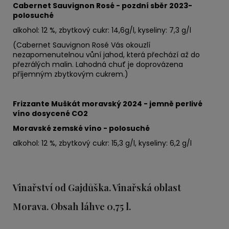
Cabernet Sauvignon Rosé - pozdní sběr 2023-
polosuché
alkohol: 12 %, zbytkový cukr: 14,6
g/l, kyseliny: 7,3 g/l
(Cabernet Sauvignon Rosé Vás okouzlí
nezapomenutelnou vůní jahod, která přechází až do
přezrálých malin. Lahodná chuť je doprovázena
příjemným zbytkovým cukrem.)
Frizzante Muškát moravský 2024 - jemně perlivé
víno dosycené CO2
Moravské zemské víno - polosuché
alkohol: 12 %, zbytkový cukr: 15,3 g/l, kyseliny: 6,2 g/l
Vinařství od Gajdůška. Vinařská oblast
Morava. Obsah láhve 0,75 l.