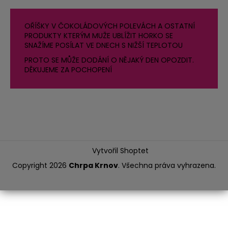
OŘÍŠKY V ČOKOLÁDOVÝCH POLEVÁCH A OSTATNÍ
PRODUKTY KTERÝM MUŽE UBLÍŽIT HORKO SE
SNAŽÍME POSÍLAT VE DNECH S NIŽŠÍ TEPLOTOU
PROTO SE MŮŽE DODÁNÍ O NĚJAKÝ DEN OPOZDIT.
DĚKUJEME ZA POCHOPENÍ
Vytvořil Shoptet
Copyright 2026
Chrpa Krnov
. Všechna práva vyhrazena.