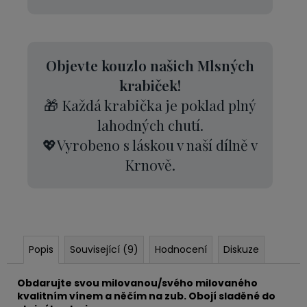
Objevte kouzlo našich Mlsných
krabiček!
🎁 Každá krabička je poklad plný
lahodných chutí.
💖Vyrobeno s láskou v naší dílně v
Krnově.
Popis
Související (9)
Hodnocení
Diskuze
Obdarujte svou milovanou/svého milovaného
kvalitním vínem a něčím na zub. Obojí sladěné do