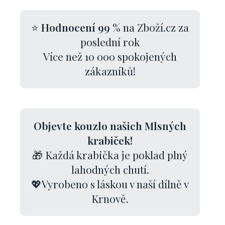
⭐
Hodnocení 99 %
na Zboží.cz za
poslední rok
Více než 10 000 spokojených
zákazníků!
Objevte kouzlo našich Mlsných
krabiček!
🎁 Každá krabička je poklad plný
lahodných chutí.
💖Vyrobeno s láskou v naší dílně v
Krnově.