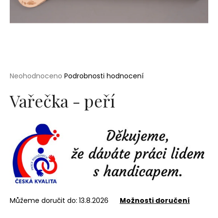
a
j
í
t
?
Průměrné
Neohodnoceno
Podrobnosti hodnocení
hodnocení
produktu
Vařečka - peří
je
0,0
HLEDAT
z
5
hvězdiček.
D
o
p
o
r
Můžeme doručit do:
13.8.2026
Možnosti doručení
u