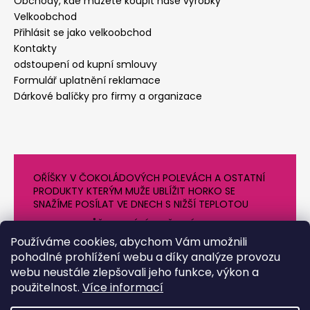
Obchody, kde můžete koupit naše výrobky
Velkoobchod
Přihlásit se jako velkoobchod
Kontakty
odstoupení od kupní smlouvy
Formulář uplatnění reklamace
Dárkové balíčky pro firmy a organizace
OŘÍŠKY V ČOKOLÁDOVÝCH POLEVÁCH A OSTATNÍ
PRODUKTY KTERÝM MUŽE UBLÍŽIT HORKO SE
SNAŽÍME POSÍLAT VE DNECH S NIŽŠÍ TEPLOTOU
PROTO SE MŮŽE DODÁNÍ O NĚJAKÝ DEN OPOZDIT.
DĚKUJEME ZA POCHOPENÍ
Používáme cookies, abychom Vám umožnili
pohodlné prohlížení webu a díky analýze provozu
webu neustále zlepšovali jeho funkce, výkon a
použitelnost.
Více informací