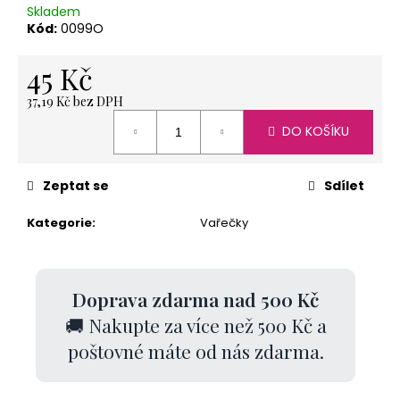
č
Skladem
u
Kód:
0099O
j
e
45 Kč
m
e
37,19 Kč bez DPH
Měrná
DO KOŠÍKU
cena:
ČAJ
OVOCNÝ,
Zeptat se
Sdílet
ANDĚLSKÉ
SNĚNÍ
Kategorie
:
Vařečky
30
GR
53
Kč
Doprava zdarma nad 500 Kč
🚚 Nakupte za více než 500 Kč a
poštovné máte od nás zdarma.