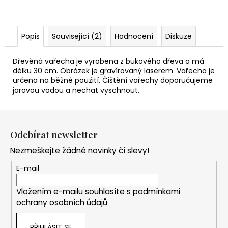
Popis
Související (2)
Hodnocení
Diskuze
Dřevěná vařecha je vyrobena z bukového dřeva a má
délku 30 cm. Obrázek je gravírovaný laserem. Vařecha je
určena na běžné použití. Čištění vařechy doporučujeme
jarovou vodou a nechat vyschnout.
Z
á
Odebírat newsletter
p
Nezmeškejte žádné novinky či slevy!
a
t
E-mail
í
Vložením e-mailu souhlasíte s
podmínkami
ochrany osobních údajů
PŘIHLÁSIT SE