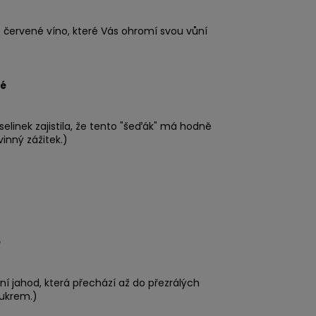
é červené víno, které Vás ohromí svou vůní
hé
elinek zajistila, že tento "šeďák" má hodně
inný zážitek.)
é
 jahod, která přechází až do přezrálých
ukrem.)