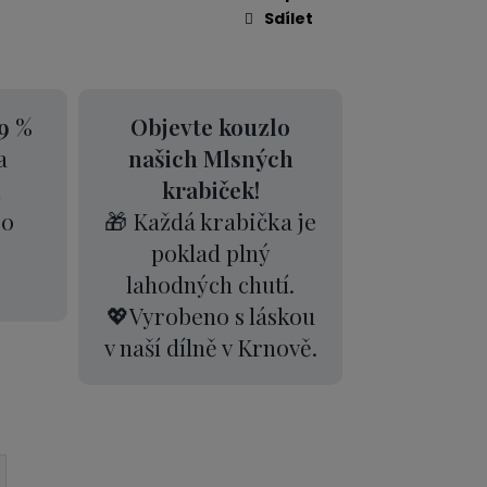
Sdílet
9 %
Objevte kouzlo
a
našich Mlsných
k
krabiček!
00
🎁 Každá krabička je
poklad plný
lahodných chutí.
💖Vyrobeno s láskou
v naší dílně v Krnově.