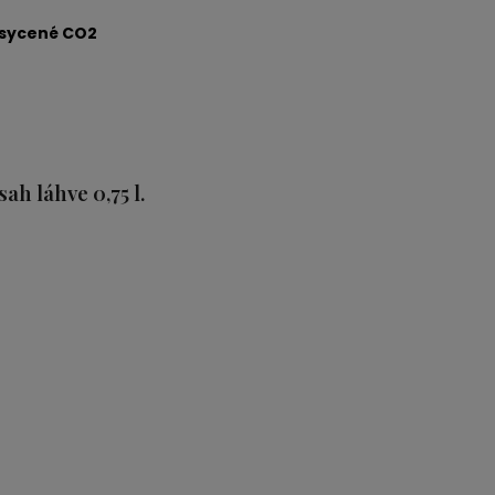
osycené CO2
ah láhve 0,75 l.