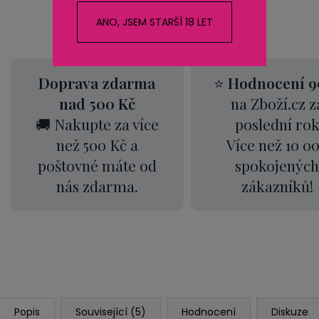
ANO, JSEM STARŠÍ 18 LET
Doprava zdarma
⭐
Hodnocení 9
nad 500 Kč
na Zboží.cz z
🚚 Nakupte za více
poslední ro
než 500 Kč a
Více než 10 0
poštovné máte od
spokojených
nás zdarma.
zákazníků!
Popis
Související (5)
Hodnocení
Diskuze