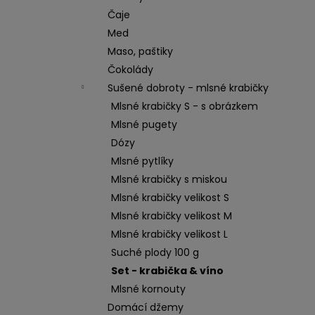
Čaje
Med
Maso, paštiky
Čokolády
Sušené dobroty - mlsné krabičky
Mlsné krabičky S - s obrázkem
Mlsné pugety
Dózy
Mlsné pytlíky
Mlsné krabičky s miskou
Mlsné krabičky velikost S
Mlsné krabičky velikost M
Mlsné krabičky velikost L
Suché plody 100 g
Set - krabička & víno
Mlsné kornouty
Domácí džemy