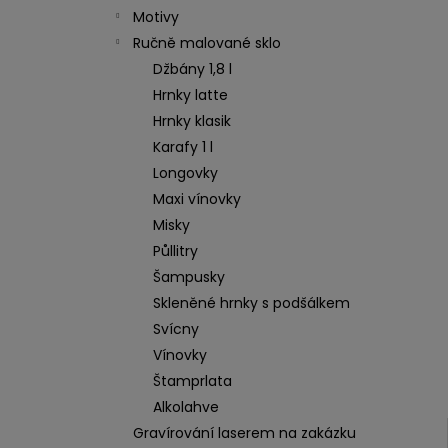
Motivy
Ručně malované sklo
Džbány 1,8 l
Hrnky latte
Hrnky klasik
Karafy 1 l
Longovky
Maxi vínovky
Misky
Půllitry
Šampusky
Skleněné hrnky s podšálkem
Svícny
Vínovky
Štamprlata
Alkolahve
Gravírování laserem na zakázku