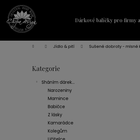
K
Přejít
na
o
obsah
Zpět
Zpět
š
Dárkové balíčky pro firmy 
do
do
í
obchodu
obchodu
k
Domů
Jídlo & pití
Sušené dobroty - mlsné 
P
o
Kategorie
Přeskočit
s
kategorie
t
Sháním dárek...
r
Narozeniny
a
Mamince
n
Babičce
n
Z lásky
í
Kamarádce
p
Kolegům
a
Učitelce