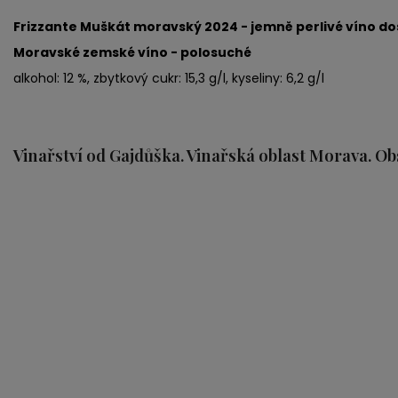
Frizzante Muškát moravský 2024 - jemně perlivé víno d
Moravské zemské víno - polosuché
alkohol: 12 %, zbytkový cukr: 15,3 g/l, kyseliny: 6,2 g/l
Vinařství od Gajdůška. Vinařská oblast Morava. Obs