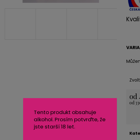
NEREZOVÁ LŽIČKA - NA ZAKÁZKU 13,5
KARTONOVÁ STŘ
CM- PLATBA PŘEDEM
11 Kč
Kvali
118 Kč
VARI
Můžem
Zvol
od
od
33
Měrn
Tento produkt obsahuje
cena:
alkohol. Prosím potvrďte, že
jste starší 18 let.
Kate