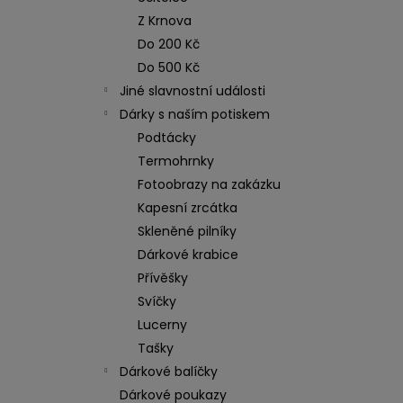
n
NEREZOVÁ LŽIČKA - NA ZAKÁZKU 17
Z Krnova
CM- PLATBA PŘEDEM
e
Do 200 Kč
118 Kč
l
Do 500 Kč
Jiné slavnostní události
Dárky s naším potiskem
Podtácky
Termohrnky
Fotoobrazy na zakázku
Kapesní zrcátka
Skleněné pilníky
Dárkové krabice
Přívěšky
Svíčky
Lucerny
Tašky
Dárkové balíčky
Dárkové poukazy