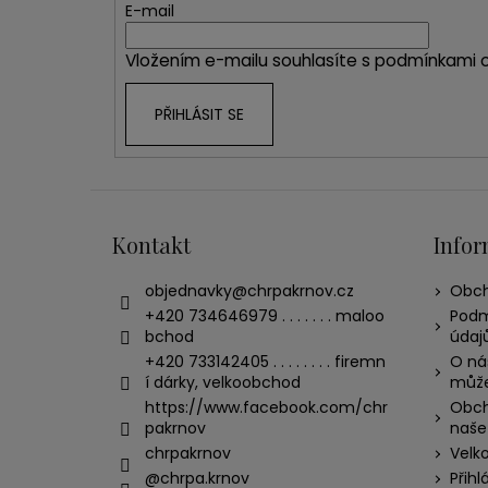
t
E-mail
í
Vložením e-mailu souhlasíte s
podmínkami o
PŘIHLÁSIT SE
Kontakt
Infor
objednavky
@
chrpakrnov.cz
Obch
+420 734646979 . . . . . . . maloo
Podm
bchod
údaj
+420 733142405 . . . . . . . . firemn
O nás
í dárky, velkoobchod
může
https://www.facebook.com/chr
Obch
pakrnov
naše
chrpakrnov
Velk
@chrpa.krnov
Přihl