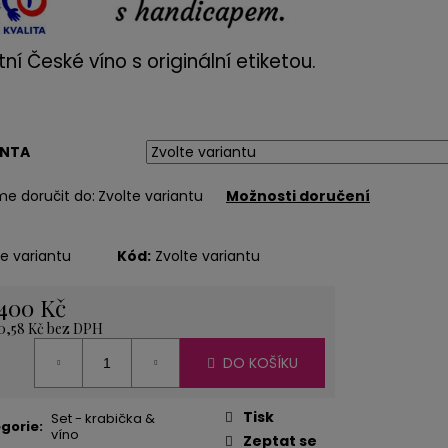
ÍŽ 1 KG
tní České víno s originální etiketou.
ANTA
e doručit do:
Zvolte variantu
Možnosti doručení
te variantu
Kód:
Zvolte variantu
400 Kč
0,58 Kč
bez DPH
á
DO KOŠÍKU
Tisk
Set - krabička &
gorie
:
víno
Zeptat se