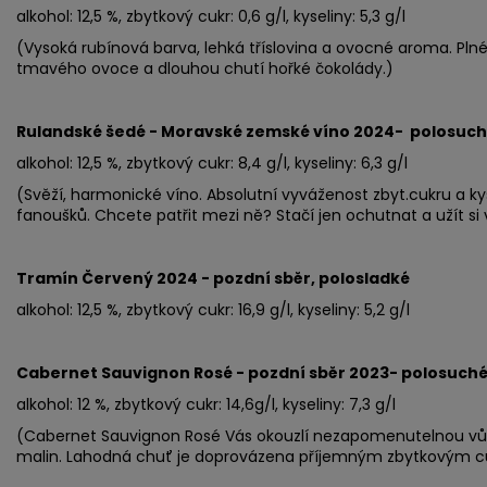
alkohol: 12,5 %, zbytkový cukr: 0,6 g/l, kyseliny: 5,3 g/l
(Vysoká rubínová barva, lehká tříslovina a ovocné aroma. Pln
tmavého ovoce a dlouhou chutí hořké čokolády.)
Rulandské šedé - Moravské zemské víno 2024- polosuc
alkohol: 12,5 %, zbytkový cukr: 8,4 g/l, kyseliny: 6,3 g/l
(Svěží, harmonické víno. Absolutní vyváženost zbyt.cukru a kys
fanoušků. Chcete patřit mezi ně? Stačí jen ochutnat a užít si v
Tramín Červený 2024 - pozdní sběr, polosladké
alkohol: 12,5 %, zbytkový cukr: 16,9 g/l, kyseliny: 5,2 g/l
Cabernet Sauvignon Rosé - pozdní sběr 2023- polosuch
alkohol: 12 %, zbytkový cukr: 14,6
g/l, kyseliny: 7,3 g/l
(Cabernet Sauvignon Rosé Vás okouzlí nezapomenutelnou vůní
malin. Lahodná chuť je doprovázena příjemným zbytkovým c