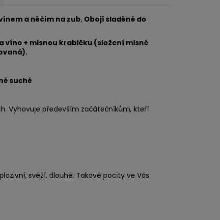
ínem a něčím na zub. Obojí sladěné do
za víno + mlsnou krabičku (složení mlsné
lovaná).
né suché
ích. Vyhovuje především začátečníkům, kteří
ozivní, svěží, dlouhé. Takové pocity ve Vás