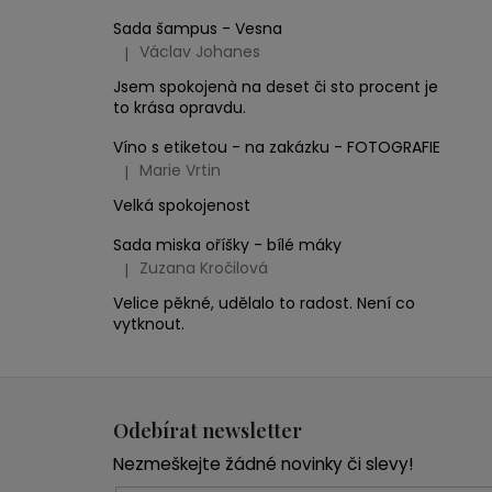
Sada šampus - Vesna
Václav Johanes
|
Hodnocení produktu je 5 z 5 hvězdiček.
Jsem spokojenà na deset či sto procent je
to krása opravdu.
Víno s etiketou - na zakázku - FOTOGRAFIE
Marie Vrtin
|
Hodnocení produktu je 5 z 5 hvězdiček.
Velká spokojenost
Sada miska oříšky - bílé máky
Zuzana Kročilová
|
Hodnocení produktu je 5 z 5 hvězdiček.
Velice pěkné, udělalo to radost. Není co
vytknout.
Z
á
Odebírat newsletter
p
Nezmeškejte žádné novinky či slevy!
a