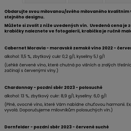
Obdarujte svou milovanou/svého milovaného kvalitním v
stejného designu.
Můžete si zvolit z níže uvedených vín. Uvedená cena je 
krabičky naleznete ve fotogalerii, krabička je ručně ma
Cabernet Moravia - moravské zemské víno 2022 - červe
alkohol: 11,5 %, zbytkový cukr 0,2 g/l, kyseliny 5,1 g/l
(Lehké červené víno, které chutná po višních a zralých třešn
začínají s červenými víny.)
Chardonnay - pozdní sběr 2023 - polosuché
alkohol: 13 %, zbytkový cukr: 8,9 g/l, kyseliny: 6,0 g/l
(Plné, ovocné víno, které Vám nabídne chuťovou harmonii. Expl
vyvolá. Doporučujeme milovníkům polosuchých vín.)
Dornfelder - pozdní sběr 2023 - červené suché