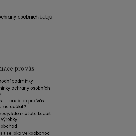
chrany osobních údajů
mace pro vás
odní podmínky
ínky ochrany osobních
ů
 . . . aneb co pro Vás
me udělat?
ody, kde můžete koupit
 výrobky
oobchod
ásit se jako velkoobchod