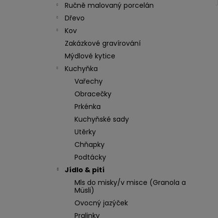
Ručně malovaný porcelán
Dřevo
Kov
Zakázkové gravírování
Mýdlové kytice
Kuchyňka
Vařechy
Obracečky
Prkénka
Kuchyňské sady
Utěrky
Chňapky
Podtácky
Jídlo & pití
Mls do misky/v misce (Granola a
Müsli)
Ovocný jazýček
Pralinky